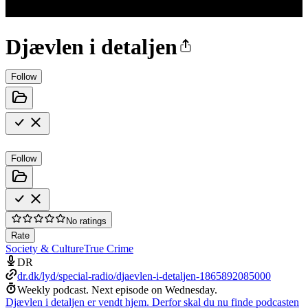
Djævlen i detaljen
Follow
Follow
No ratings
Rate
Society & Culture
True Crime
DR
dr.dk/lyd/special-radio/djaevlen-i-detaljen-1865892085000
Weekly podcast.
Next episode on
Wednesday
.
Djævlen i detaljen er vendt hjem. Derfor skal du nu finde podcasten