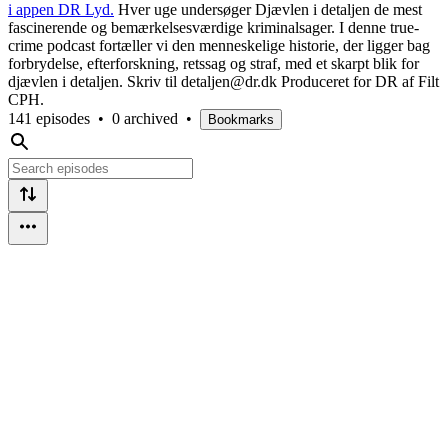
i appen DR Lyd.
Hver uge undersøger Djævlen i detaljen de mest
fascinerende og bemærkelsesværdige kriminalsager. I denne true-
crime podcast fortæller vi den menneskelige historie, der ligger bag
forbrydelse, efterforskning, retssag og straf, med et skarpt blik for
djævlen i detaljen. Skriv til detaljen@dr.dk Produceret for DR af Filt
CPH.
141 episodes
•
0 archived
•
Bookmarks