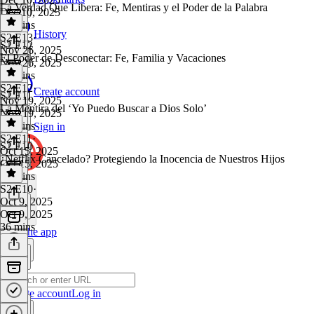
La Verdad Que Libera: Fe, Mentiras y el Poder de la Palabra
Dec 10, 2025
44 mins
History
S2 E13
·
S2 E12
Nov 26, 2025
El Poder de Desconectar: Fe, Familia y Vacaciones
Nov 26, 2025
40 mins
S2 E12
·
Create account
S2 E11
Nov 19, 2025
La Mentira del ‘Yo Puedo Buscar a Dios Solo’
Nov 19, 2025
38 mins
Sign in
S2 E11
·
S2 E10
Oct 15, 2025
¿Netflix Cancelado? Protegiendo la Inocencia de Nuestros Hijos
Oct 15, 2025
33 mins
S2 E10
·
Oct 9, 2025
Oct 9, 2025
36 mins
Get the app
Create account
Log in