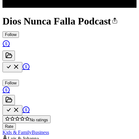
Dios Nunca Falla Podcast
Follow
Follow
No ratings
Rate
Kids & Family
Business
Luis & Johanna