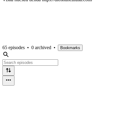
65 episodes
•
0 archived
•
Bookmarks