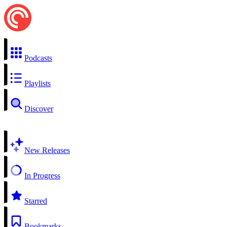
Podcasts
Playlists
Discover
New Releases
In Progress
Starred
Bookmarks