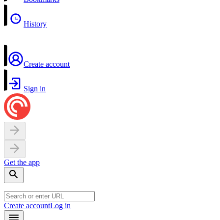
History
Create account
Sign in
Get the app
Create account
Log in