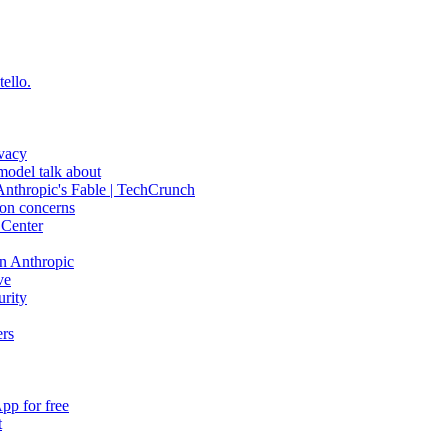
tello.
ivacy
 model talk about
 Anthropic's Fable | TechCrunch
ion concerns
 Center
on Anthropic
ve
urity
ers
pp for free
t