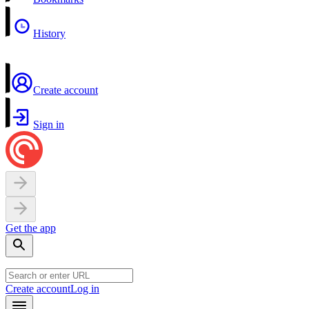
History
Create account
Sign in
Get the app
Create account
Log in