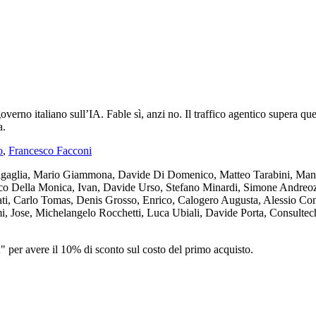
overno italiano sull’IA. Fable sì, anzi no. Il traffico agentico supera qu
a.
o
,
Francesco Facconi
nigaglia, Mario Giammona, Davide Di Domenico, Matteo Tarabini, Manu
co Della Monica, Ivan, Davide Urso, Stefano Minardi, Simone Andreozz
ati, Carlo Tomas, Denis Grosso, Enrico, Calogero Augusta, Alessio 
mi, Jose, Michelangelo Rocchetti, Luca Ubiali, Davide Porta, Consultec
 per avere il 10% di sconto sul costo del primo acquisto.