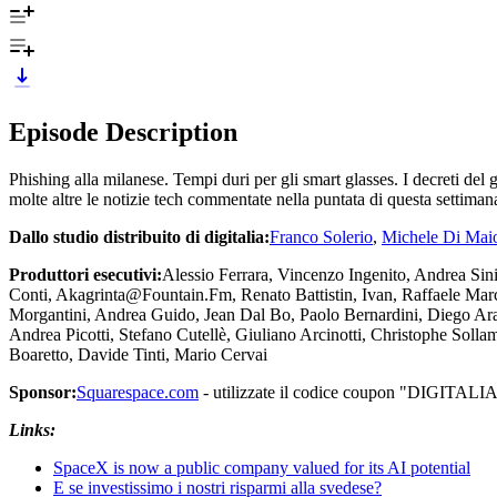
Episode Description
Phishing alla milanese. Tempi duri per gli smart glasses. I decreti del g
molte altre le notizie tech commentate nella puntata di questa settiman
Dallo studio distribuito di digitalia:
Franco Solerio
,
Michele Di Mai
Produttori esecutivi:
Alessio Ferrara, Vincenzo Ingenito, Andrea Si
Conti, Akagrinta@Fountain.Fm, Renato Battistin, Ivan, Raffaele Mar
Morgantini, Andrea Guido, Jean Dal Bo, Paolo Bernardini, Diego Ar
Andrea Picotti, Stefano Cutellè, Giuliano Arcinotti, Christophe Solla
Boaretto, Davide Tinti, Mario Cervai
Sponsor:
Squarespace.com
- utilizzate il codice coupon "DIGITALIA"
Links:
SpaceX is now a public company valued for its AI potential
E se investissimo i nostri risparmi alla svedese?