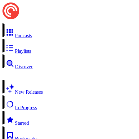
Podcasts
Playlists
Discover
New Releases
In Progress
Starred
Bookmarks