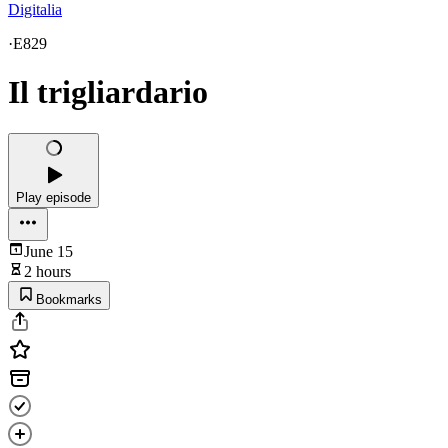
Digitalia
·
E829
Il trigliardario
Play episode
June 15
2 hours
Bookmarks