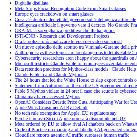
Digitalia distillata
Meta Strips Facial Recognition Code From Smart Glasses
Europe eyes crackdown on smart glasses
Cosa c’è dentro i decreti del governo sull’intelligenza artificiale
Intelligenza artificiale il governo vara il decreto. No Grande Fra
CRAIM: la sorveglianza predittiva che lItalia ignora
ISTI-CNR - Research and Development Projects
Ora la polizia può analizzare le voci nei video sui social
Un nuovo episodio dello scontro tra Viminale-Garante della pr
Anthropic says these topics are too dangerous to let its Fable 5
Cybersecurity researchers aren't happy about the guardrails on
Microsoft restricts Claude Fable for employees over data retent
Data retention practices for Mythos-class models | Claude Help
Claude Fable 5 and Claude Mythos 5
The 24 hours that led the White House to slap export controls 
Statement from Anthropic on the on the US government directi
Fable 5 Mythos violato in 24 ore: il caso che scuote la cybersec
China may have accessed Mythos
OpenAI Considers Drastic Price Cuts, Anticipating War for Us
Apple Wins Consumer AI By Default
No tech rule exemption for Apple, EU regulators say
Perché il nuovo Siri di Apple non sarà disponibile nell'UE
Meta ordered by EU to allow rival AI chatbots back on WhatsA
Code of Practice on marking and labelling AI-generated conten
Cloudflare reports agentic AI traffic surpasses human traffic