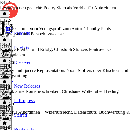
E322
Lesungen neu gedacht: Poetry Slam als Vorbild für Autor:innen
E322
·
E321
July 30
Nach 30 Jahren vom Verlagsprofi zum Autor: Timothy Pauls
July 30
Podcasts
Fachwissen und Perspektivwechsel
58 mins
E320
E321
·
Playlists
Kreative Freiheit und Erfolg: Christoph Straßers kontroverses
July 23
Autorenleben
July 23
1h 27m
Discover
E319
E320
·
Fantasy und queere Repräsentation: Noah Stoffers über Klischees und
July 16
Verantwortung
July 16
1h 1m
E318
New Releases
E319
·
Konfliktarme Romane schreiben: Christiane Wolter über Healing
July 8
Fiction
July 8
In Progress
1h 14m
E317
E318
·
Recht für Autor:innen – Widerrufsrecht, Datenschutz, Buchwerbung &
July 2
Starred
mehr
July 2
1 hr
E316
Bookmarks
E317
·