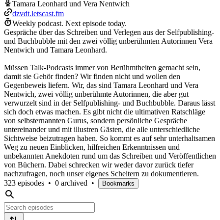
Tamara Leonhard und Vera Nentwich
dzvdt.letscast.fm
Weekly podcast.
Next episode today.
Gespräche über das Schreiben und Verlegen aus der Selfpublishing-
und Buchbubble mit den zwei völlig unberühmten Autorinnen Vera
Nentwich und Tamara Leonhard.
Müssen Talk-Podcasts immer von Berühmtheiten gemacht sein,
damit sie Gehör finden? Wir finden nicht und wollen den
Gegenbeweis liefern. Wir, das sind Tamara Leonhard und Vera
Nentwich, zwei völlig unberühmte Autorinnen, die aber gut
verwurzelt sind in der Selfpublishing- und Buchbubble. Daraus lässt
sich doch etwas machen. Es gibt nicht die ultimativen Ratschläge
von selbsternannten Gurus, sondern persönliche Gespräche
untereinander und mit illustren Gästen, die alle unterschiedliche
Sichtweise beizutragen haben. So kommt es auf sehr unterhaltsamen
Weg zu neuen Einblicken, hilfreichen Erkenntnissen und
unbekannten Anekdoten rund um das Schreiben und Veröffentlichen
von Büchern. Dabei schrecken wir weder davor zurück tiefer
nachzufragen, noch unser eigenes Scheitern zu dokumentieren.
323 episodes
•
0 archived
•
Bookmarks