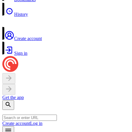
History
Create account
Sign in
Get the app
Create account
Log in