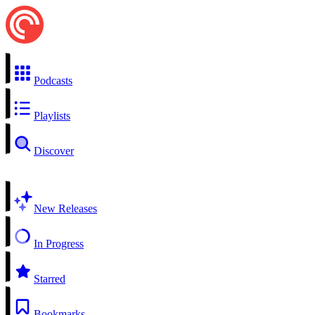
Podcasts
Playlists
Discover
New Releases
In Progress
Starred
Bookmarks