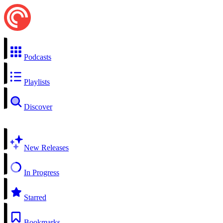
Podcasts
Playlists
Discover
New Releases
In Progress
Starred
Bookmarks