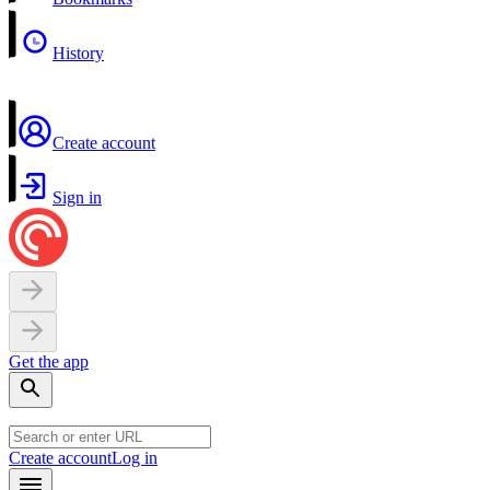
History
Create account
Sign in
Get the app
Create account
Log in