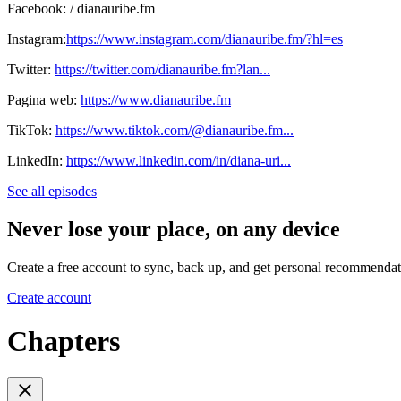
Facebook: / dianauribe.fm
Instagram:
https://www.instagram.com/dianauribe.fm/?hl=es
Twitter:
https://twitter.com/dianauribe.fm?lan..
.
Pagina web:
https://www.dianauribe.fm
TikTok:
https://www.tiktok.com/@dianauribe.fm...
LinkedIn:
https://www.linkedin.com/in/diana-uri...
See all episodes
Never lose your place, on any device
Create a free account to sync, back up, and get personal recommendat
Create account
Chapters