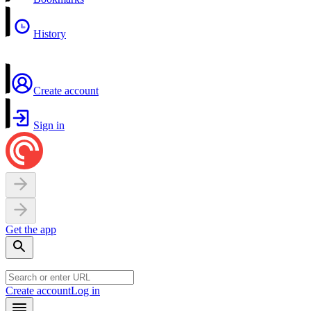
History
Create account
Sign in
Get the app
Create account
Log in