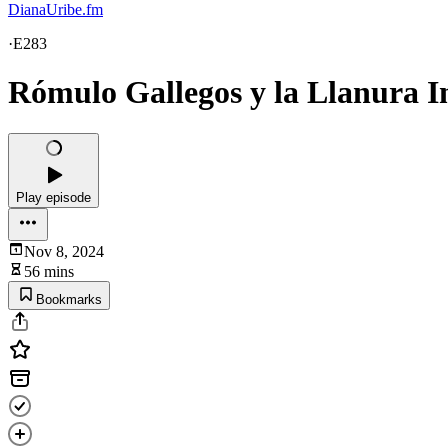
DianaUribe.fm
·
E283
Rómulo Gallegos y la Llanura 
Play episode
Nov 8, 2024
56 mins
Bookmarks