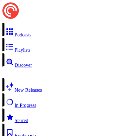
Podcasts
Playlists
Discover
New Releases
In Progress
Starred
Bookmarks