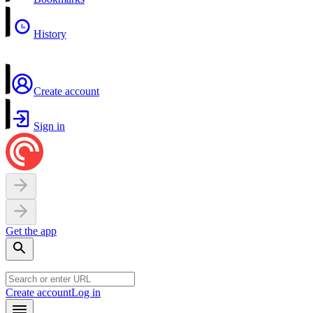
History
Create account
Sign in
Get the app
Create account
Log in