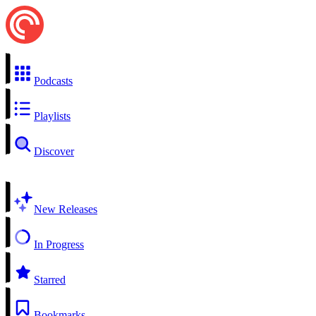
Podcasts
Playlists
Discover
New Releases
In Progress
Starred
Bookmarks