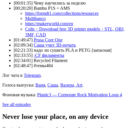
[00:01:35] Чему научились за неделю
[00:20:20] Bambu P1S + AMS
https://formdt1.com/collections/resources
Multibanco
https://makerworld.com/en
Cults・Download free 3D printer models・STL, OBJ,
3MF, CAD
[01:49:47]
Prusa Core One
[02:09:34]
Саша учит 3D-печать
[02:21:33] надо ли сушить PLA и PETG [запасная]
[02:33:55]
-CF филаменты
[02:34:01] Recycled Filament
[02:48:47] #темы484
Лог чата в
Telegram
.
Голоса выпуска:
Ваня
,
Саша
,
Валера,
Art
.
Фоновая музыка:
Plastic3 — Corporate Rock Motivation Loop 4
See all episodes
Never lose your place, on any device