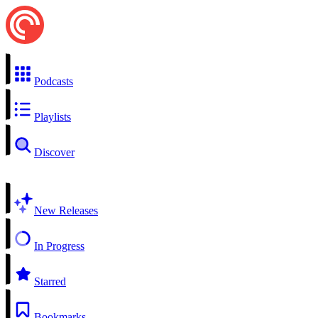
Podcasts
Playlists
Discover
New Releases
In Progress
Starred
Bookmarks