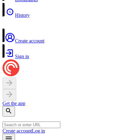
History
Create account
Sign in
Get the app
Create account
Log in