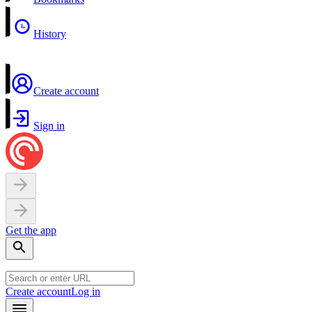
History
Create account
Sign in
Get the app
Create account
Log in