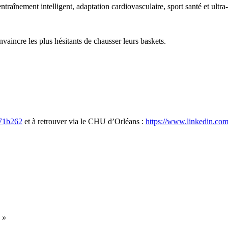
ntraînement intelligent, adaptation cardiovasculaire, sport santé et ultr
vaincre les plus hésitants de chausser leurs baskets.
971b262
et à retrouver via le CHU d’Orléans :
https://www.linkedin.co
. »