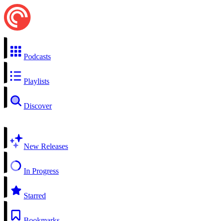
Podcasts
Playlists
Discover
New Releases
In Progress
Starred
Bookmarks