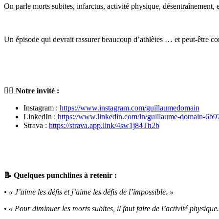
On parle morts subites, infarctus, activité physique, désentraînement, e
Un épisode qui devrait rassurer beaucoup d’athlètes … et peut-être con
🏊‍♂️ Notre invité :
Instagram :
https://www.instagram.com/guillaumedomain
LinkedIn :
https://www.linkedin.com/in/guillaume-domain-6b
Strava :
https://strava.app.link/4sw1j84Th2b
📝 Quelques punchlines à retenir :
• « J’aime les défis et j’aime les défis de l’impossible. »
• « Pour diminuer les morts subites, il faut faire de l’activité physique