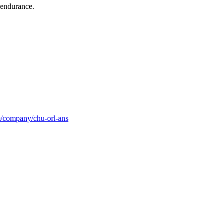
a-endurance.
m/company/chu-orl-ans