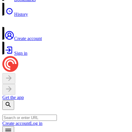
History
Create account
Sign in
Get the app
Create account
Log in