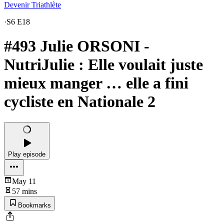
Devenir Triathlète
·
S6 E18
#493 Julie ORSONI -
NutriJulie : Elle voulait juste
mieux manger … elle a fini
cycliste en Nationale 2
Play episode
May 11
57 mins
Bookmarks