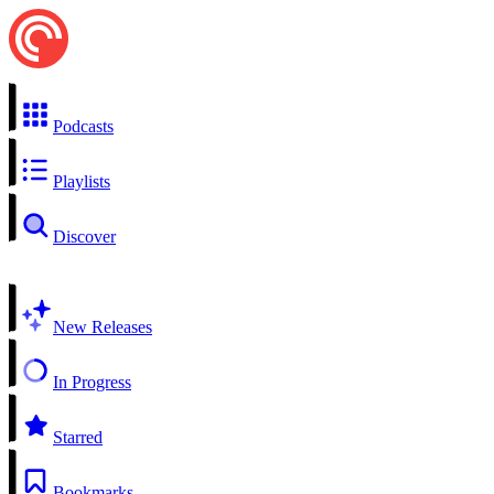
Podcasts
Playlists
Discover
New Releases
In Progress
Starred
Bookmarks