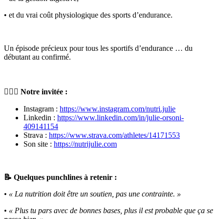
• et du vrai coût physiologique des sports d’endurance.
Un épisode précieux pour tous les sportifs d’endurance … du
débutant au confirmé.
🏃🏼‍♀️ Notre invitée :
Instagram :
https://www.instagram.com/nutri.julie
Linkedin :
https://www.linkedin.com/in/julie-orsoni-
409141154
Strava :
https://www.strava.com/athletes/14171553
Son site :
https://nutrijulie.com
📝 Quelques punchlines à retenir :
• « La nutrition doit être un soutien, pas une contrainte. »
• « Plus tu pars avec de bonnes bases, plus il est probable que ça se