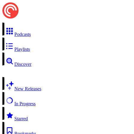
Podcasts
Playlists
Discover
New Releases
In Progress
Starred
Bookmarks