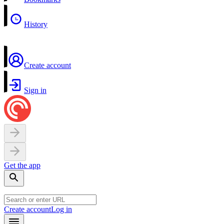
History
Create account
Sign in
Get the app
Create account
Log in