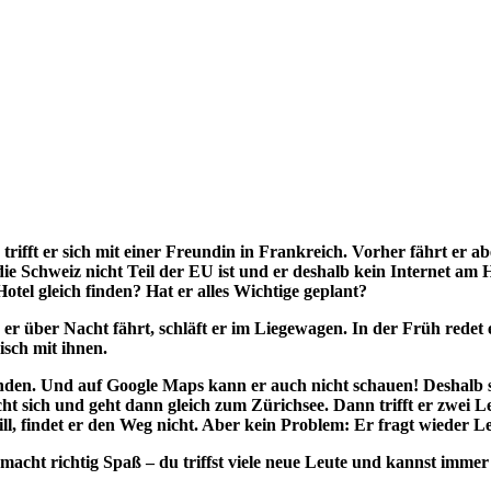
trifft er sich mit einer Freundin in Frankreich. Vorher fährt er ab
die Schweiz nicht Teil der EU ist und er deshalb kein Internet am Ha
 Hotel gleich finden? Hat er alles Wichtige geplant?
r über Nacht fährt, schläft er im Liegewagen. In der Früh redet e
isch mit ihnen.
t finden. Und auf Google Maps kann er auch nicht schauen! Deshalb 
uscht sich und geht dann gleich zum Zürichsee. Dann trifft er zw
ill, findet er den Weg nicht. Aber kein Problem: Er fragt wieder Le
en macht richtig Spaß – du triffst viele neue Leute und kannst imme