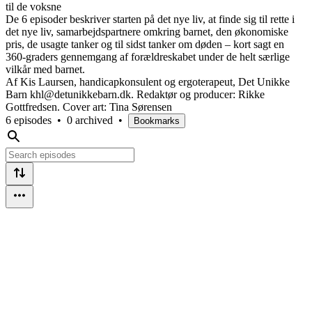
til de voksne
De 6 episoder beskriver starten på det nye liv, at finde sig til rette i
det nye liv, samarbejdspartnere omkring barnet, den økonomiske
pris, de usagte tanker og til sidst tanker om døden – kort sagt en
360-graders gennemgang af forældreskabet under de helt særlige
vilkår med barnet.
Af Kis Laursen, handicapkonsulent og ergoterapeut, Det Unikke
Barn khl@detunikkebarn.dk. Redaktør og producer: Rikke
Gottfredsen. Cover art: Tina Sørensen
6 episodes
•
0 archived
•
Bookmarks