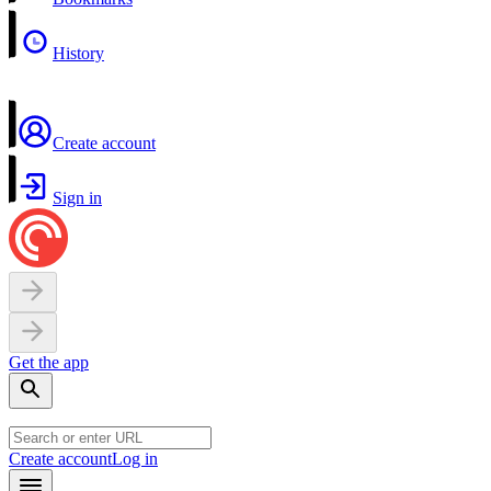
History
Create account
Sign in
Get the app
Create account
Log in