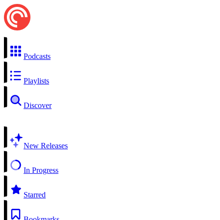
Podcasts
Playlists
Discover
New Releases
In Progress
Starred
Bookmarks