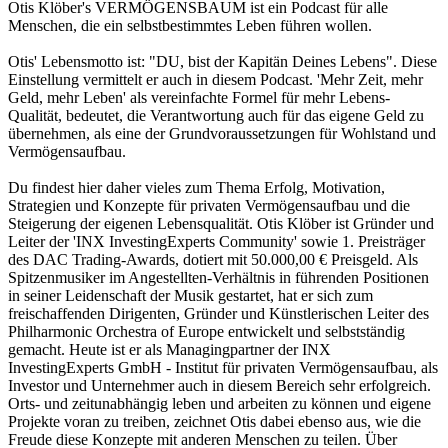
Otis Klöber's VERMÖGENSBAUM ist ein Podcast für alle
Menschen, die ein selbstbestimmtes Leben führen wollen.
Otis' Lebensmotto ist: "DU, bist der Kapitän Deines Lebens". Diese
Einstellung vermittelt er auch in diesem Podcast. 'Mehr Zeit, mehr
Geld, mehr Leben' als vereinfachte Formel für mehr Lebens-
Qualität, bedeutet, die Verantwortung auch für das eigene Geld zu
übernehmen, als eine der Grundvoraussetzungen für Wohlstand und
Vermögensaufbau.
Du findest hier daher vieles zum Thema Erfolg, Motivation,
Strategien und Konzepte für privaten Vermögensaufbau und die
Steigerung der eigenen Lebensqualität. Otis Klöber ist Gründer und
Leiter der 'INX InvestingExperts Community' sowie 1. Preisträger
des DAC Trading-Awards, dotiert mit 50.000,00 € Preisgeld. Als
Spitzenmusiker im Angestellten-Verhältnis in führenden Positionen
in seiner Leidenschaft der Musik gestartet, hat er sich zum
freischaffenden Dirigenten, Gründer und Künstlerischen Leiter des
Philharmonic Orchestra of Europe entwickelt und selbstständig
gemacht. Heute ist er als Managingpartner der INX
InvestingExperts GmbH - Institut für privaten Vermögensaufbau, als
Investor und Unternehmer auch in diesem Bereich sehr erfolgreich.
Orts- und zeitunabhängig leben und arbeiten zu können und eigene
Projekte voran zu treiben, zeichnet Otis dabei ebenso aus, wie die
Freude diese Konzepte mit anderen Menschen zu teilen. Über