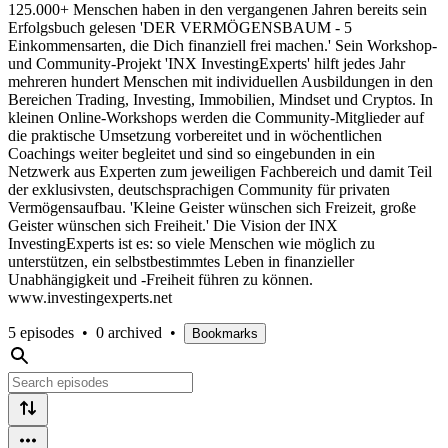
125.000+ Menschen haben in den vergangenen Jahren bereits sein
Erfolgsbuch gelesen 'DER VERMÖGENSBAUM - 5
Einkommensarten, die Dich finanziell frei machen.' Sein Workshop-
und Community-Projekt 'INX InvestingExperts' hilft jedes Jahr
mehreren hundert Menschen mit individuellen Ausbildungen in den
Bereichen Trading, Investing, Immobilien, Mindset und Cryptos. In
kleinen Online-Workshops werden die Community-Mitglieder auf
die praktische Umsetzung vorbereitet und in wöchentlichen
Coachings weiter begleitet und sind so eingebunden in ein
Netzwerk aus Experten zum jeweiligen Fachbereich und damit Teil
der exklusivsten, deutschsprachigen Community für privaten
Vermögensaufbau. 'Kleine Geister wünschen sich Freizeit, große
Geister wünschen sich Freiheit.' Die Vision der INX
InvestingExperts ist es: so viele Menschen wie möglich zu
unterstützen, ein selbstbestimmtes Leben in finanzieller
Unabhängigkeit und -Freiheit führen zu können.
www.investingexperts.net
5 episodes
•
0 archived
•
Bookmarks