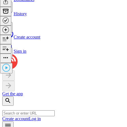
History
Create account
Sign in
Get the app
Create account
Log in