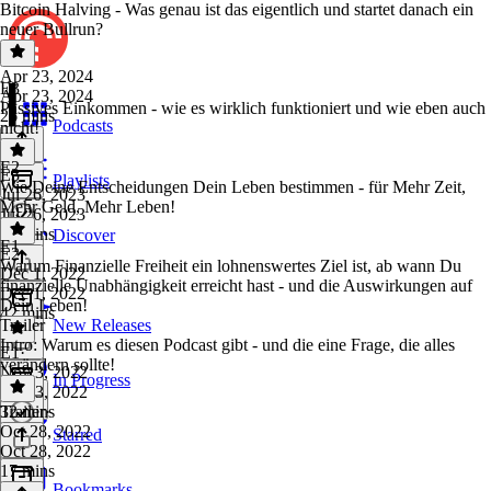
Bitcoin Halving - Was genau ist das eigentlich und startet danach ein
neuer Bullrun?
Apr 23, 2024
E3
Apr 23, 2024
Passives Einkommen - wie es wirklich funktioniert und wie eben auch
26 mins
Podcasts
nicht!
E2
E3
·
Playlists
Wie Deine Entscheidungen Dein Leben bestimmen - für Mehr Zeit,
Jul 26, 2023
Mehr Geld, Mehr Leben!
Jul 26, 2023
18 mins
Discover
E1
E2
·
Warum Finanzielle Freiheit ein lohnenswertes Ziel ist, ab wann Du
Dec 1, 2022
finanzielle Unabhängigkeit erreicht hast - und die Auswirkungen auf
Dec 1, 2022
Dein Leben!
42 mins
Trailer
New Releases
Intro: Warum es diesen Podcast gibt - und die eine Frage, die alles
E1
·
verändern sollte!
Nov 3, 2022
In Progress
Nov 3, 2022
32 mins
Trailer
·
Oct 28, 2022
Starred
Oct 28, 2022
17 mins
Bookmarks