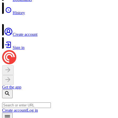
History
Create account
Sign in
Get the app
Create account
Log in