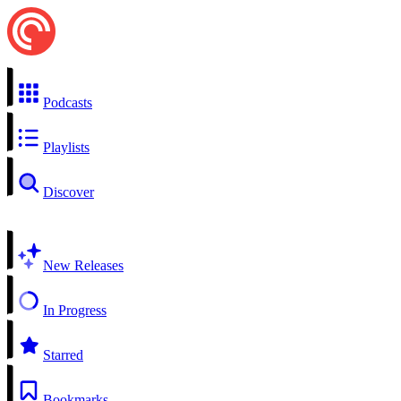
Podcasts
Playlists
Discover
New Releases
In Progress
Starred
Bookmarks