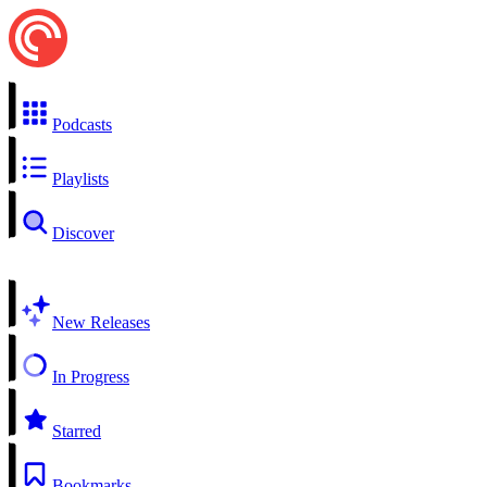
Podcasts
Playlists
Discover
New Releases
In Progress
Starred
Bookmarks