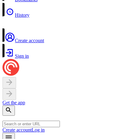
History
Create account
Sign in
Get the app
Create account
Log in