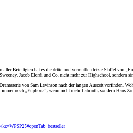
ler Beteiligten hat es die dritte und vermutlich letzte Staffel von „Eu
y Sweeney, Jacob Elordi und Co. nicht mehr zur Highschool, sondern 
e Dramaserie von Sam Levinson nach der langen Auszeit vorfinden. Wo
ia“ immer noch „Euphoria“, wenn nicht mehr Labrinth, sondern Hans Zim
e?wkz=WPSP25#openTab_bestseller