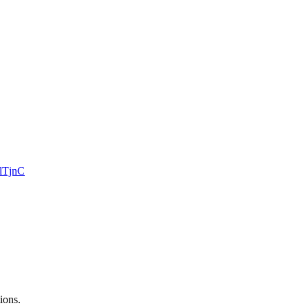
lTjnC
ions.