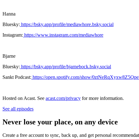
Hanna
Bluesky:
https://bsky.app/profile/mediawhore.bsky.social
Instagram:
https://www.instagram.com/mediawhore
Bjarne
Bluesky:
https://bsky.app/profile/bjarnebock.bsky.social
Sankt Podcast:
https://open.spotify.com/show/0ztNeRqXyxw8Z5Qpe
Hosted on Acast. See
acast.com/privacy
for more information.
See all episodes
Never lose your place, on any device
Create a free account to sync, back up, and get personal recommendat