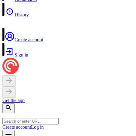
History
Create account
Sign in
Get the app
Create account
Log in