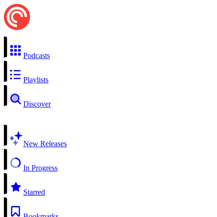
Podcasts
Playlists
Discover
New Releases
In Progress
Starred
Bookmarks