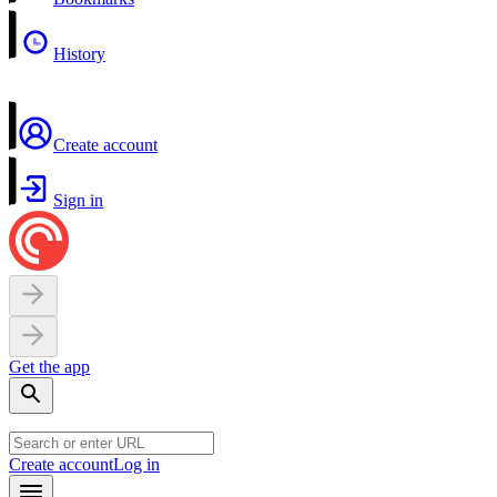
History
Create account
Sign in
Get the app
Create account
Log in