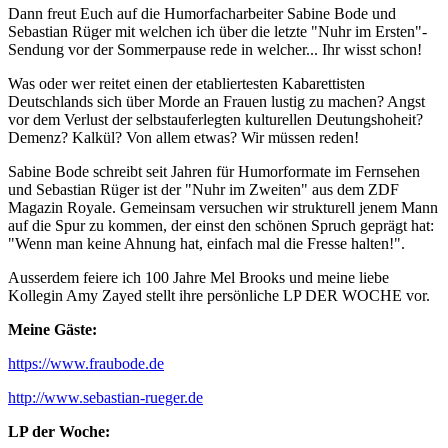
Dann freut Euch auf die Humorfacharbeiter Sabine Bode und
Sebastian Rüger mit welchen ich über die letzte "Nuhr im Ersten"-
Sendung vor der Sommerpause rede in welcher... Ihr wisst schon!
Was oder wer reitet einen der etabliertesten Kabarettisten
Deutschlands sich über Morde an Frauen lustig zu machen? Angst
vor dem Verlust der selbstauferlegten kulturellen Deutungshoheit?
Demenz? Kalkül? Von allem etwas? Wir müssen reden!
Sabine Bode schreibt seit Jahren für Humorformate im Fernsehen
und Sebastian Rüger ist der "Nuhr im Zweiten" aus dem ZDF
Magazin Royale. Gemeinsam versuchen wir strukturell jenem Mann
auf die Spur zu kommen, der einst den schönen Spruch geprägt hat:
"Wenn man keine Ahnung hat, einfach mal die Fresse halten!".
Ausserdem feiere ich 100 Jahre Mel Brooks und meine liebe
Kollegin Amy Zayed stellt ihre persönliche LP DER WOCHE vor.
Meine Gäste:
https://www.fraubode.de
http://www.sebastian-rueger.de
LP der Woche: