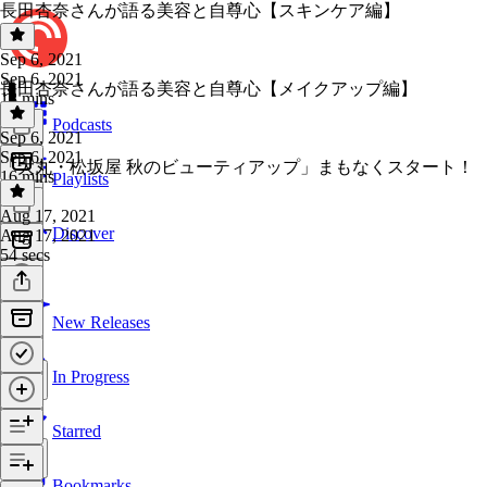
長田杏奈さんが語る美容と自尊心【スキンケア編】
Sep 6, 2021
Sep 6, 2021
長田杏奈さんが語る美容と自尊心【メイクアップ編】
18 mins
Podcasts
Sep 6, 2021
Sep 6, 2021
「大丸・松坂屋 秋のビューティアップ」まもなくスタート！
16 mins
Playlists
Aug 17, 2021
Discover
Aug 17, 2021
54 secs
New Releases
In Progress
Starred
Bookmarks