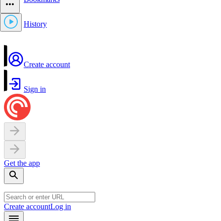
History
Create account
Sign in
Get the app
Create account
Log in