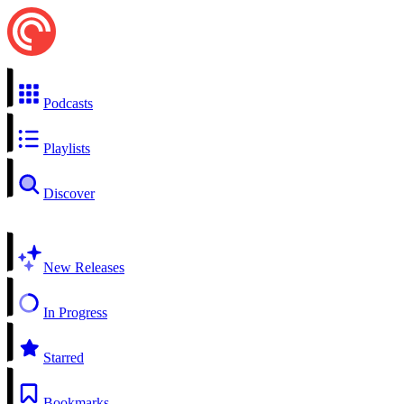
Podcasts
Playlists
Discover
New Releases
In Progress
Starred
Bookmarks