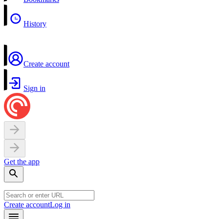
History
Create account
Sign in
Get the app
Create account
Log in