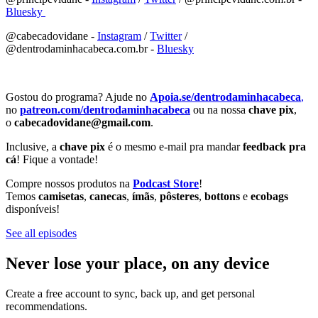
⁠⁠⁠⁠⁠⁠⁠⁠⁠⁠⁠⁠⁠⁠⁠⁠⁠⁠⁠⁠⁠⁠⁠⁠⁠⁠⁠⁠⁠⁠⁠⁠⁠⁠⁠⁠⁠⁠⁠⁠⁠⁠⁠⁠⁠⁠⁠⁠⁠⁠⁠⁠⁠⁠⁠⁠⁠⁠⁠⁠⁠⁠Bluesky ⁠⁠⁠⁠⁠⁠⁠⁠⁠⁠⁠⁠⁠⁠⁠⁠⁠⁠⁠⁠⁠⁠⁠⁠⁠⁠⁠⁠⁠⁠⁠⁠⁠⁠⁠⁠⁠⁠⁠⁠⁠⁠⁠⁠⁠⁠⁠⁠⁠⁠⁠⁠⁠⁠⁠⁠⁠⁠⁠⁠⁠
@cabecadovidane -
⁠⁠⁠⁠⁠⁠⁠⁠⁠⁠⁠⁠⁠⁠⁠⁠⁠⁠⁠⁠⁠⁠⁠⁠⁠⁠⁠⁠⁠⁠⁠⁠⁠⁠⁠⁠⁠⁠⁠⁠⁠⁠⁠⁠⁠⁠⁠⁠⁠⁠⁠⁠⁠⁠⁠⁠⁠⁠⁠⁠⁠⁠Instagram⁠⁠⁠⁠⁠⁠⁠⁠⁠⁠⁠⁠⁠⁠⁠⁠⁠⁠⁠⁠⁠⁠⁠⁠⁠⁠⁠⁠⁠⁠⁠⁠⁠⁠⁠⁠⁠⁠⁠⁠⁠⁠⁠⁠⁠⁠⁠⁠⁠⁠⁠⁠⁠⁠⁠⁠⁠⁠⁠⁠⁠⁠
/
⁠⁠⁠⁠⁠⁠⁠⁠⁠⁠⁠⁠⁠⁠⁠⁠⁠⁠⁠⁠⁠⁠⁠⁠⁠⁠⁠⁠⁠⁠⁠⁠⁠⁠⁠⁠⁠⁠⁠⁠⁠⁠⁠⁠⁠⁠⁠⁠⁠⁠⁠⁠⁠⁠⁠⁠⁠⁠⁠⁠⁠⁠Twitter⁠⁠⁠⁠⁠⁠⁠⁠⁠⁠⁠⁠⁠⁠⁠⁠⁠⁠⁠⁠⁠⁠⁠⁠⁠⁠⁠⁠⁠⁠⁠⁠⁠⁠⁠⁠⁠⁠⁠⁠⁠⁠⁠⁠⁠⁠⁠⁠⁠⁠⁠⁠⁠⁠⁠⁠⁠⁠⁠⁠⁠⁠
/
@dentrodaminhacabeca.com.br -
⁠⁠⁠⁠⁠⁠⁠⁠⁠⁠⁠⁠⁠⁠⁠⁠⁠⁠⁠⁠⁠⁠⁠⁠⁠⁠⁠⁠⁠⁠⁠⁠⁠⁠⁠⁠⁠⁠⁠⁠⁠⁠⁠⁠⁠⁠⁠⁠⁠⁠⁠⁠⁠⁠⁠⁠⁠⁠⁠⁠⁠⁠Bluesky⁠⁠⁠⁠⁠⁠⁠⁠⁠⁠⁠⁠⁠⁠⁠⁠⁠⁠⁠⁠⁠⁠⁠⁠⁠⁠⁠⁠⁠⁠⁠⁠⁠⁠⁠⁠⁠⁠⁠⁠⁠⁠⁠⁠⁠⁠⁠⁠⁠⁠⁠⁠⁠⁠⁠⁠⁠⁠⁠⁠⁠⁠
Gostou do programa? Ajude no
⁠⁠⁠⁠⁠⁠⁠⁠⁠⁠Apoia.se/dentrodaminhacabeca
⁠⁠⁠⁠⁠⁠⁠⁠⁠⁠⁠⁠⁠⁠⁠⁠⁠⁠⁠⁠⁠⁠⁠⁠⁠⁠⁠⁠⁠⁠⁠⁠⁠⁠⁠⁠⁠⁠⁠⁠⁠⁠⁠⁠⁠⁠⁠⁠⁠⁠⁠⁠⁠⁠⁠⁠⁠⁠⁠⁠⁠⁠,⁠⁠⁠⁠⁠⁠⁠⁠⁠⁠⁠⁠⁠⁠⁠⁠⁠⁠⁠⁠⁠⁠⁠⁠⁠⁠⁠⁠⁠⁠⁠⁠⁠⁠⁠⁠⁠⁠⁠⁠⁠⁠⁠⁠⁠⁠⁠⁠⁠⁠⁠⁠⁠⁠⁠⁠⁠⁠⁠⁠⁠⁠
no
patreon.com/dentrodaminhacabeca
ou na nossa
chave pix
,
o
cabecadovidane@gmail.com
.
Inclusive, a
chave pix
é o mesmo e-mail pra mandar
feedback pra
cá
! Fique a vontade!
Compre nossos produtos na
Podcast Store
!
Temos
camisetas
,
canecas
,
ímãs
,
pôsteres
,
bottons
e
ecobags
disponíveis!
See all episodes
Never lose your place, on any device
Create a free account to sync, back up, and get personal
recommendations.