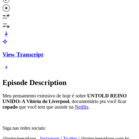
View Transcript
Episode Description
Meu pensamento extrusivo de hoje é sobre
UNTOLD REINO
UNIDO: A Vitória do Liverpool
, documentário pra você ficar
copado
que você tem que assistir na
⁠Netflix⁠
.
Siga nas redes sociais:
@principevidane -
⁠⁠⁠⁠⁠⁠⁠⁠⁠⁠⁠⁠⁠⁠⁠⁠⁠⁠⁠⁠⁠⁠⁠⁠⁠⁠⁠⁠⁠⁠⁠⁠⁠⁠⁠⁠⁠⁠⁠⁠⁠⁠⁠⁠⁠⁠⁠⁠⁠⁠⁠⁠⁠⁠⁠⁠⁠⁠⁠⁠⁠⁠Instagram⁠⁠⁠⁠⁠⁠⁠⁠⁠⁠⁠⁠⁠⁠⁠⁠⁠⁠⁠⁠⁠⁠⁠⁠⁠⁠⁠⁠⁠⁠⁠⁠⁠⁠⁠⁠⁠⁠⁠⁠⁠⁠⁠⁠⁠⁠⁠⁠⁠⁠⁠⁠⁠⁠⁠⁠⁠⁠⁠⁠⁠⁠
/
⁠⁠⁠⁠⁠⁠⁠⁠⁠⁠⁠⁠⁠⁠⁠⁠⁠⁠⁠⁠⁠⁠⁠⁠⁠⁠⁠⁠⁠⁠⁠⁠⁠⁠⁠⁠⁠⁠⁠⁠⁠⁠⁠⁠⁠⁠⁠⁠⁠⁠⁠⁠⁠⁠⁠⁠⁠⁠⁠⁠⁠⁠Twitter⁠⁠⁠⁠⁠⁠⁠⁠⁠⁠⁠⁠⁠⁠⁠⁠⁠⁠⁠⁠⁠⁠⁠⁠⁠⁠⁠⁠⁠⁠⁠⁠⁠⁠⁠⁠⁠⁠⁠⁠⁠⁠⁠⁠⁠⁠⁠⁠⁠⁠⁠⁠⁠⁠⁠⁠⁠⁠⁠⁠⁠⁠
/ @principevidane.com.br -