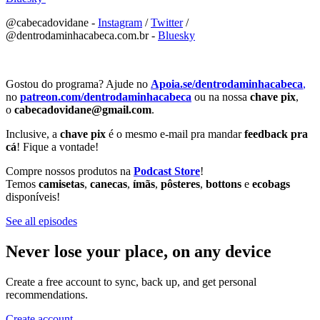
@cabecadovidane -
⁠⁠⁠⁠⁠⁠⁠⁠⁠⁠⁠⁠⁠⁠⁠⁠⁠⁠⁠⁠⁠⁠⁠⁠⁠⁠⁠⁠⁠⁠⁠⁠⁠⁠⁠⁠⁠⁠⁠⁠⁠⁠⁠⁠⁠⁠⁠⁠⁠⁠⁠⁠⁠⁠⁠⁠⁠⁠⁠⁠⁠⁠⁠⁠Instagram⁠⁠⁠⁠⁠⁠⁠⁠⁠⁠⁠⁠⁠⁠⁠⁠⁠⁠⁠⁠⁠⁠⁠⁠⁠⁠⁠⁠⁠⁠⁠⁠⁠⁠⁠⁠⁠⁠⁠⁠⁠⁠⁠⁠⁠⁠⁠⁠⁠⁠⁠⁠⁠⁠⁠⁠⁠⁠⁠⁠⁠⁠⁠⁠
/
⁠⁠⁠⁠⁠⁠⁠⁠⁠⁠⁠⁠⁠⁠⁠⁠⁠⁠⁠⁠⁠⁠⁠⁠⁠⁠⁠⁠⁠⁠⁠⁠⁠⁠⁠⁠⁠⁠⁠⁠⁠⁠⁠⁠⁠⁠⁠⁠⁠⁠⁠⁠⁠⁠⁠⁠⁠⁠⁠⁠⁠⁠⁠⁠Twitter⁠⁠⁠⁠⁠⁠⁠⁠⁠⁠⁠⁠⁠⁠⁠⁠⁠⁠⁠⁠⁠⁠⁠⁠⁠⁠⁠⁠⁠⁠⁠⁠⁠⁠⁠⁠⁠⁠⁠⁠⁠⁠⁠⁠⁠⁠⁠⁠⁠⁠⁠⁠⁠⁠⁠⁠⁠⁠⁠⁠⁠⁠⁠⁠
/
@dentrodaminhacabeca.com.br -
⁠⁠⁠⁠⁠⁠⁠⁠⁠⁠⁠⁠⁠⁠⁠⁠⁠⁠⁠⁠⁠⁠⁠⁠⁠⁠⁠⁠⁠⁠⁠⁠⁠⁠⁠⁠⁠⁠⁠⁠⁠⁠⁠⁠⁠⁠⁠⁠⁠⁠⁠⁠⁠⁠⁠⁠⁠⁠⁠⁠⁠⁠⁠⁠Bluesky⁠⁠⁠⁠⁠⁠⁠⁠⁠⁠⁠⁠⁠⁠⁠⁠⁠⁠⁠⁠⁠⁠⁠⁠⁠⁠⁠⁠⁠⁠⁠⁠⁠⁠⁠⁠⁠⁠⁠⁠⁠⁠⁠⁠⁠⁠⁠⁠⁠⁠⁠⁠⁠⁠⁠⁠⁠⁠⁠⁠⁠⁠⁠⁠
Gostou do programa? Ajude no
⁠⁠⁠⁠⁠⁠⁠⁠⁠⁠Apoia.se/dentrodaminhacabeca
⁠⁠⁠⁠⁠⁠⁠⁠⁠⁠⁠⁠⁠⁠⁠⁠⁠⁠⁠⁠⁠⁠⁠⁠⁠⁠⁠⁠⁠⁠⁠⁠⁠⁠⁠⁠⁠⁠⁠⁠⁠⁠⁠⁠⁠⁠⁠⁠⁠⁠⁠⁠⁠⁠⁠⁠⁠⁠⁠⁠⁠⁠⁠⁠,⁠⁠⁠⁠⁠⁠⁠⁠⁠⁠⁠⁠⁠⁠⁠⁠⁠⁠⁠⁠⁠⁠⁠⁠⁠⁠⁠⁠⁠⁠⁠⁠⁠⁠⁠⁠⁠⁠⁠⁠⁠⁠⁠⁠⁠⁠⁠⁠⁠⁠⁠⁠⁠⁠⁠⁠⁠⁠⁠⁠⁠⁠⁠⁠
no
patreon.com/dentrodaminhacabeca
ou na nossa
chave pix
,
o
cabecadovidane@gmail.com
.
Inclusive, a
chave pix
é o mesmo e-mail pra mandar
feedback pra
cá
! Fique a vontade!
Compre nossos produtos na
Podcast Store
!
Temos
camisetas
,
canecas
,
ímãs
,
pôsteres
,
bottons
e
ecobags
disponíveis!
See all episodes
Never lose your place, on any device
Create a free account to sync, back up, and get personal
recommendations.
Create account