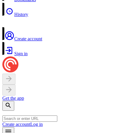
History
Create account
Sign in
Get the app
Create account
Log in