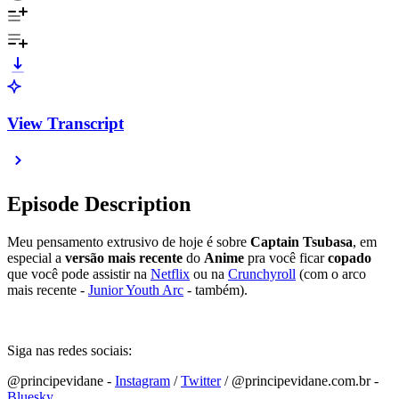
View Transcript
Episode Description
Meu pensamento extrusivo de hoje é sobre
Captain Tsubasa
, em
especial a
versão mais recente
do
Anime
pra você ficar
copado
que você pode assistir na
Netflix
ou na
Crunchyroll
(com o arco
mais recente -
Junior Youth Arc
- também).
Siga nas redes sociais:
@principevidane -
⁠⁠⁠⁠⁠⁠⁠⁠⁠⁠⁠⁠⁠⁠⁠⁠⁠⁠⁠⁠⁠⁠⁠⁠⁠⁠⁠⁠⁠⁠⁠⁠⁠⁠⁠⁠⁠⁠⁠⁠⁠⁠⁠⁠⁠⁠⁠⁠⁠⁠⁠⁠⁠⁠⁠⁠⁠⁠⁠⁠⁠⁠⁠⁠Instagram⁠⁠⁠⁠⁠⁠⁠⁠⁠⁠⁠⁠⁠⁠⁠⁠⁠⁠⁠⁠⁠⁠⁠⁠⁠⁠⁠⁠⁠⁠⁠⁠⁠⁠⁠⁠⁠⁠⁠⁠⁠⁠⁠⁠⁠⁠⁠⁠⁠⁠⁠⁠⁠⁠⁠⁠⁠⁠⁠⁠⁠⁠⁠⁠
/
⁠⁠⁠⁠⁠⁠⁠⁠⁠⁠⁠⁠⁠⁠⁠⁠⁠⁠⁠⁠⁠⁠⁠⁠⁠⁠⁠⁠⁠⁠⁠⁠⁠⁠⁠⁠⁠⁠⁠⁠⁠⁠⁠⁠⁠⁠⁠⁠⁠⁠⁠⁠⁠⁠⁠⁠⁠⁠⁠⁠⁠⁠⁠⁠Twitter⁠⁠⁠⁠⁠⁠⁠⁠⁠⁠⁠⁠⁠⁠⁠⁠⁠⁠⁠⁠⁠⁠⁠⁠⁠⁠⁠⁠⁠⁠⁠⁠⁠⁠⁠⁠⁠⁠⁠⁠⁠⁠⁠⁠⁠⁠⁠⁠⁠⁠⁠⁠⁠⁠⁠⁠⁠⁠⁠⁠⁠⁠⁠⁠
/ @principevidane.com.br -
⁠⁠⁠⁠⁠⁠⁠⁠⁠⁠⁠⁠⁠⁠⁠⁠⁠⁠⁠⁠⁠⁠⁠⁠⁠⁠⁠⁠⁠⁠⁠⁠⁠⁠⁠⁠⁠⁠⁠⁠⁠⁠⁠⁠⁠⁠⁠⁠⁠⁠⁠⁠⁠⁠⁠⁠⁠⁠⁠⁠⁠⁠⁠⁠Bluesky ⁠⁠⁠⁠⁠⁠⁠⁠⁠⁠⁠⁠⁠⁠⁠⁠⁠⁠⁠⁠⁠⁠⁠⁠⁠⁠⁠⁠⁠⁠⁠⁠⁠⁠⁠⁠⁠⁠⁠⁠⁠⁠⁠⁠⁠⁠⁠⁠⁠⁠⁠⁠⁠⁠⁠⁠⁠⁠⁠⁠⁠⁠⁠