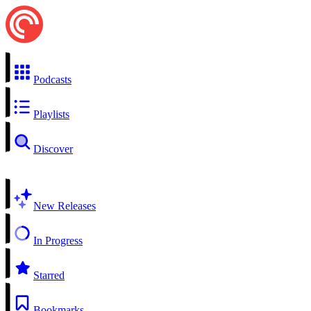
Podcasts
Playlists
Discover
New Releases
In Progress
Starred
Bookmarks