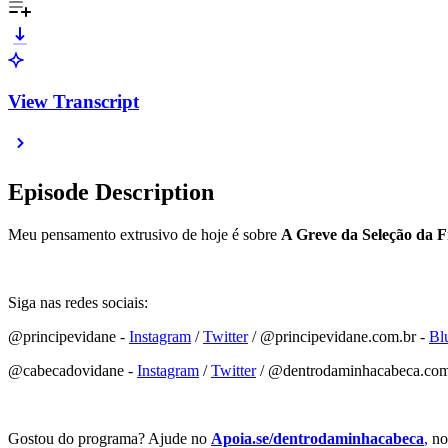
View Transcript
Episode Description
Meu pensamento extrusivo de hoje é sobre
A Greve da Seleção da 
Siga nas redes sociais:
@principevidane -
⁠⁠⁠⁠⁠⁠⁠⁠⁠⁠⁠⁠⁠⁠⁠⁠⁠⁠⁠⁠⁠⁠⁠⁠⁠⁠⁠⁠⁠⁠⁠⁠⁠⁠⁠⁠⁠⁠⁠⁠⁠⁠⁠⁠⁠⁠⁠⁠⁠⁠⁠⁠⁠⁠⁠⁠⁠⁠⁠⁠⁠Instagram⁠⁠⁠⁠⁠⁠⁠⁠⁠⁠⁠⁠⁠⁠⁠⁠⁠⁠⁠⁠⁠⁠⁠⁠⁠⁠⁠⁠⁠⁠⁠⁠⁠⁠⁠⁠⁠⁠⁠⁠⁠⁠⁠⁠⁠⁠⁠⁠⁠⁠⁠⁠⁠⁠⁠⁠⁠⁠⁠⁠⁠
/
⁠⁠⁠⁠⁠⁠⁠⁠⁠⁠⁠⁠⁠⁠⁠⁠⁠⁠⁠⁠⁠⁠⁠⁠⁠⁠⁠⁠⁠⁠⁠⁠⁠⁠⁠⁠⁠⁠⁠⁠⁠⁠⁠⁠⁠⁠⁠⁠⁠⁠⁠⁠⁠⁠⁠⁠⁠⁠⁠⁠⁠Twitter⁠⁠⁠⁠⁠⁠⁠⁠⁠⁠⁠⁠⁠⁠⁠⁠⁠⁠⁠⁠⁠⁠⁠⁠⁠⁠⁠⁠⁠⁠⁠⁠⁠⁠⁠⁠⁠⁠⁠⁠⁠⁠⁠⁠⁠⁠⁠⁠⁠⁠⁠⁠⁠⁠⁠⁠⁠⁠⁠⁠⁠
/ @principevidane.com.br -
⁠⁠⁠⁠⁠⁠⁠⁠⁠⁠⁠⁠⁠⁠⁠⁠⁠⁠⁠⁠⁠⁠⁠⁠⁠⁠⁠⁠⁠⁠⁠⁠⁠⁠⁠⁠⁠⁠⁠⁠⁠⁠⁠
@cabecadovidane -
⁠⁠⁠⁠⁠⁠⁠⁠⁠⁠⁠⁠⁠⁠⁠⁠⁠⁠⁠⁠⁠⁠⁠⁠⁠⁠⁠⁠⁠⁠⁠⁠⁠⁠⁠⁠⁠⁠⁠⁠⁠⁠⁠⁠⁠⁠⁠⁠⁠⁠⁠⁠⁠⁠⁠⁠⁠⁠⁠⁠⁠Instagram⁠⁠⁠⁠⁠⁠⁠⁠⁠⁠⁠⁠⁠⁠⁠⁠⁠⁠⁠⁠⁠⁠⁠⁠⁠⁠⁠⁠⁠⁠⁠⁠⁠⁠⁠⁠⁠⁠⁠⁠⁠⁠⁠⁠⁠⁠⁠⁠⁠⁠⁠⁠⁠⁠⁠⁠⁠⁠⁠⁠⁠
/
⁠⁠⁠⁠⁠⁠⁠⁠⁠⁠⁠⁠⁠⁠⁠⁠⁠⁠⁠⁠⁠⁠⁠⁠⁠⁠⁠⁠⁠⁠⁠⁠⁠⁠⁠⁠⁠⁠⁠⁠⁠⁠⁠⁠⁠⁠⁠⁠⁠⁠⁠⁠⁠⁠⁠⁠⁠⁠⁠⁠⁠Twitter⁠⁠⁠⁠⁠⁠⁠⁠⁠⁠⁠⁠⁠⁠⁠⁠⁠⁠⁠⁠⁠⁠⁠⁠⁠⁠⁠⁠⁠⁠⁠⁠⁠⁠⁠⁠⁠⁠⁠⁠⁠⁠⁠⁠⁠⁠⁠⁠⁠⁠⁠⁠⁠⁠⁠⁠⁠⁠⁠⁠⁠
/ @dentrodaminhacabeca.com
Gostou do programa? Ajude no
⁠⁠⁠⁠⁠⁠⁠⁠⁠⁠Apoia.se/dentrodaminhacabeca
⁠⁠⁠⁠⁠⁠⁠⁠⁠⁠⁠⁠⁠⁠⁠⁠⁠⁠⁠⁠⁠⁠⁠⁠⁠⁠⁠⁠⁠⁠⁠⁠⁠⁠⁠⁠⁠⁠⁠⁠⁠⁠⁠⁠⁠⁠⁠⁠⁠⁠⁠⁠⁠⁠⁠⁠⁠⁠⁠⁠⁠,⁠⁠⁠⁠⁠⁠⁠⁠⁠⁠⁠⁠⁠⁠⁠⁠⁠⁠⁠⁠⁠⁠⁠⁠⁠⁠⁠⁠⁠⁠⁠⁠⁠⁠⁠⁠⁠⁠⁠⁠⁠⁠⁠⁠⁠⁠⁠⁠⁠⁠⁠⁠⁠⁠⁠⁠⁠⁠⁠⁠⁠
n