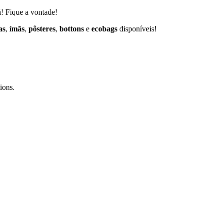
á
! Fique a vontade!
as
,
ímãs
,
pôsteres
,
bottons
e
ecobags
disponíveis!
ions.