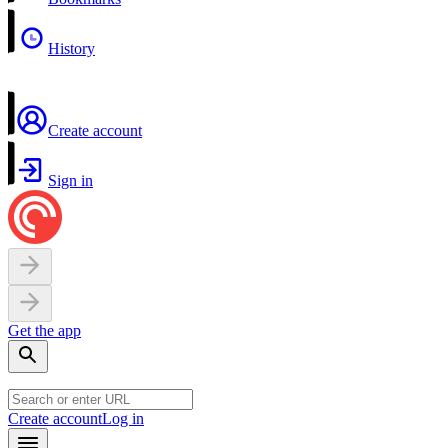
History
Create account
Sign in
Get the app
Create account
Log in