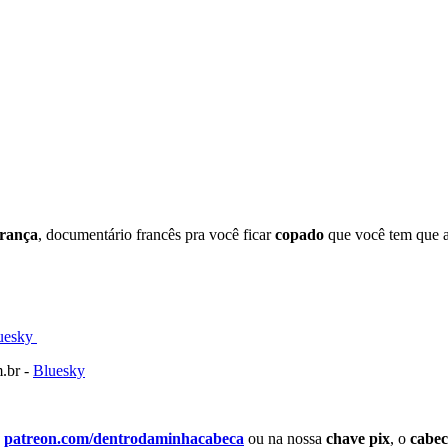
França
, documentário francês pra você ficar
copado
que você tem que a
⁠⁠⁠⁠⁠⁠⁠⁠⁠⁠⁠⁠⁠⁠⁠⁠⁠⁠Bluesky ⁠⁠⁠⁠⁠⁠⁠⁠⁠⁠⁠⁠⁠⁠⁠⁠⁠⁠⁠⁠⁠⁠⁠⁠⁠⁠⁠⁠⁠⁠⁠⁠⁠⁠⁠⁠⁠⁠⁠⁠⁠⁠⁠⁠⁠⁠⁠⁠⁠⁠⁠⁠⁠⁠⁠⁠⁠⁠⁠⁠
.br -
⁠⁠⁠⁠⁠⁠⁠⁠⁠⁠⁠⁠⁠⁠⁠⁠⁠⁠⁠⁠⁠⁠⁠⁠⁠⁠⁠⁠⁠⁠⁠⁠⁠⁠⁠⁠⁠⁠⁠⁠⁠⁠⁠⁠⁠⁠⁠⁠⁠⁠⁠⁠⁠⁠⁠⁠⁠⁠⁠⁠⁠Bluesky⁠⁠⁠⁠⁠⁠⁠⁠⁠⁠⁠⁠⁠⁠⁠⁠⁠⁠⁠⁠⁠⁠⁠⁠⁠⁠⁠⁠⁠⁠⁠⁠⁠⁠⁠⁠⁠⁠⁠⁠⁠⁠⁠⁠⁠⁠⁠⁠⁠⁠⁠⁠⁠⁠⁠⁠⁠⁠⁠⁠⁠
o
patreon.com/dentrodaminhacabeca
ou na nossa
chave pix
, o
cabe