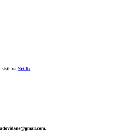
ssistir na
Netflix
.
cadovidane@gmail.com
.