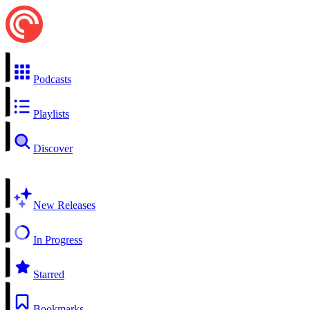
Podcasts
Playlists
Discover
New Releases
In Progress
Starred
Bookmarks