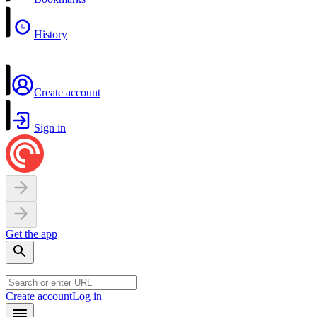
History
Create account
Sign in
Get the app
Create account
Log in