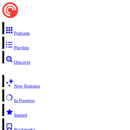
Podcasts
Playlists
Discover
New Releases
In Progress
Starred
Bookmarks