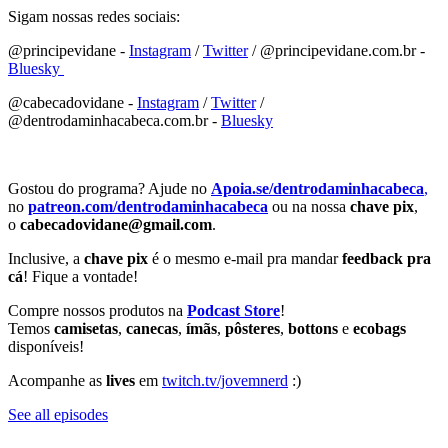
Sigam nossas redes sociais:
@principevidane -
⁠⁠⁠⁠⁠⁠⁠⁠⁠⁠⁠⁠⁠⁠⁠⁠⁠⁠⁠⁠⁠⁠⁠⁠⁠⁠⁠⁠⁠⁠⁠⁠⁠⁠⁠⁠⁠⁠⁠⁠⁠⁠⁠⁠⁠⁠⁠⁠⁠⁠⁠⁠⁠⁠⁠⁠Instagram⁠⁠⁠⁠⁠⁠⁠⁠⁠⁠⁠⁠⁠⁠⁠⁠⁠⁠⁠⁠⁠⁠⁠⁠⁠⁠⁠⁠⁠⁠⁠⁠⁠⁠⁠⁠⁠⁠⁠⁠⁠⁠⁠⁠⁠⁠⁠⁠⁠⁠⁠⁠⁠⁠⁠⁠
/
⁠⁠⁠⁠⁠⁠⁠⁠⁠⁠⁠⁠⁠⁠⁠⁠⁠⁠⁠⁠⁠⁠⁠⁠⁠⁠⁠⁠⁠⁠⁠⁠⁠⁠⁠⁠⁠⁠⁠⁠⁠⁠⁠⁠⁠⁠⁠⁠⁠⁠⁠⁠⁠⁠⁠⁠Twitter⁠⁠⁠⁠⁠⁠⁠⁠⁠⁠⁠⁠⁠⁠⁠⁠⁠⁠⁠⁠⁠⁠⁠⁠⁠⁠⁠⁠⁠⁠⁠⁠⁠⁠⁠⁠⁠⁠⁠⁠⁠⁠⁠⁠⁠⁠⁠⁠⁠⁠⁠⁠⁠⁠⁠⁠
/ @principevidane.com.br -
⁠⁠⁠⁠⁠⁠⁠⁠⁠⁠⁠⁠⁠⁠⁠⁠⁠⁠⁠⁠⁠⁠⁠⁠⁠⁠⁠⁠⁠⁠⁠⁠⁠⁠⁠⁠⁠⁠⁠⁠⁠⁠⁠⁠⁠⁠⁠⁠⁠⁠⁠⁠⁠⁠⁠⁠Bluesky ⁠⁠⁠⁠⁠⁠⁠⁠⁠⁠⁠⁠⁠⁠⁠⁠⁠⁠⁠⁠⁠⁠⁠⁠⁠⁠⁠⁠⁠⁠⁠⁠⁠⁠⁠⁠⁠⁠⁠⁠⁠⁠⁠⁠⁠⁠⁠⁠⁠⁠⁠⁠⁠⁠⁠
@cabecadovidane -
⁠⁠⁠⁠⁠⁠⁠⁠⁠⁠⁠⁠⁠⁠⁠⁠⁠⁠⁠⁠⁠⁠⁠⁠⁠⁠⁠⁠⁠⁠⁠⁠⁠⁠⁠⁠⁠⁠⁠⁠⁠⁠⁠⁠⁠⁠⁠⁠⁠⁠⁠⁠⁠⁠⁠⁠Instagram⁠⁠⁠⁠⁠⁠⁠⁠⁠⁠⁠⁠⁠⁠⁠⁠⁠⁠⁠⁠⁠⁠⁠⁠⁠⁠⁠⁠⁠⁠⁠⁠⁠⁠⁠⁠⁠⁠⁠⁠⁠⁠⁠⁠⁠⁠⁠⁠⁠⁠⁠⁠⁠⁠⁠⁠
/
⁠⁠⁠⁠⁠⁠⁠⁠⁠⁠⁠⁠⁠⁠⁠⁠⁠⁠⁠⁠⁠⁠⁠⁠⁠⁠⁠⁠⁠⁠⁠⁠⁠⁠⁠⁠⁠⁠⁠⁠⁠⁠⁠⁠⁠⁠⁠⁠⁠⁠⁠⁠⁠⁠⁠⁠Twitter⁠⁠⁠⁠⁠⁠⁠⁠⁠⁠⁠⁠⁠⁠⁠⁠⁠⁠⁠⁠⁠⁠⁠⁠⁠⁠⁠⁠⁠⁠⁠⁠⁠⁠⁠⁠⁠⁠⁠⁠⁠⁠⁠⁠⁠⁠⁠⁠⁠⁠⁠⁠⁠⁠⁠⁠
/
@dentrodaminhacabeca.com.br -
⁠⁠⁠⁠⁠⁠⁠⁠⁠⁠⁠⁠⁠⁠⁠⁠⁠⁠⁠⁠⁠⁠⁠⁠⁠⁠⁠⁠⁠⁠⁠⁠⁠⁠⁠⁠⁠⁠⁠⁠⁠⁠⁠⁠⁠⁠⁠⁠⁠⁠⁠⁠⁠⁠⁠⁠Bluesky⁠⁠⁠⁠⁠⁠⁠⁠⁠⁠⁠⁠⁠⁠⁠⁠⁠⁠⁠⁠⁠⁠⁠⁠⁠⁠⁠⁠⁠⁠⁠⁠⁠⁠⁠⁠⁠⁠⁠⁠⁠⁠⁠⁠⁠⁠⁠⁠⁠⁠⁠⁠⁠⁠⁠⁠
Gostou do programa? Ajude no
⁠⁠⁠⁠⁠⁠⁠⁠⁠⁠Apoia.se/dentrodaminhacabeca
⁠⁠⁠⁠⁠⁠⁠⁠⁠⁠⁠⁠⁠⁠⁠⁠⁠⁠⁠⁠⁠⁠⁠⁠⁠⁠⁠⁠⁠⁠⁠⁠⁠⁠⁠⁠⁠⁠⁠⁠⁠⁠⁠⁠⁠⁠⁠⁠⁠⁠⁠⁠⁠⁠⁠⁠,⁠⁠⁠⁠⁠⁠⁠⁠⁠⁠⁠⁠⁠⁠⁠⁠⁠⁠⁠⁠⁠⁠⁠⁠⁠⁠⁠⁠⁠⁠⁠⁠⁠⁠⁠⁠⁠⁠⁠⁠⁠⁠⁠⁠⁠⁠⁠⁠⁠⁠⁠⁠⁠⁠⁠⁠
no
patreon.com/dentrodaminhacabeca
ou na nossa
chave pix
,
o
cabecadovidane@gmail.com
.
Inclusive, a
chave pix
é o mesmo e-mail pra mandar
feedback pra
cá
! Fique a vontade!
Compre nossos produtos na
Podcast Store
!
Temos
camisetas
,
canecas
,
ímãs
,
pôsteres
,
bottons
e
ecobags
disponíveis!
Acompanhe as
lives
em
⁠⁠⁠⁠⁠⁠⁠⁠⁠⁠⁠⁠⁠twitch.tv/jovemnerd⁠⁠⁠⁠⁠⁠⁠⁠⁠⁠⁠⁠⁠
:)
See all episodes