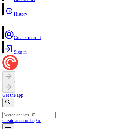
History
Create account
Sign in
Get the app
Create account
Log in