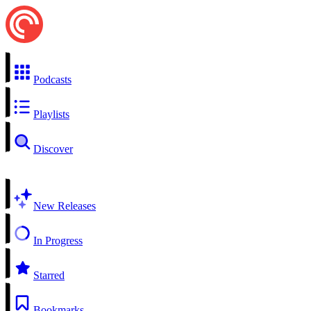
Podcasts
Playlists
Discover
New Releases
In Progress
Starred
Bookmarks