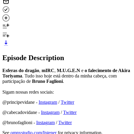
Episode Description
Esferas do dragão
,
mIRC
,
M.U.G.E.N
e
o falecimento de Akira
Toriyama
. Tudo isso hoje está dentro da minha cabeça, com
participação de
Bruno Faglioni
.
Sigam nossas redes sociais:
@principevidane -
Instagram
/
Twitter
@cabecadovidane -
Instagram
/
Twitter
@brunofaglioni -
Instagram
/
Twitter
See
omnystudio.com/listener
for privacy information.