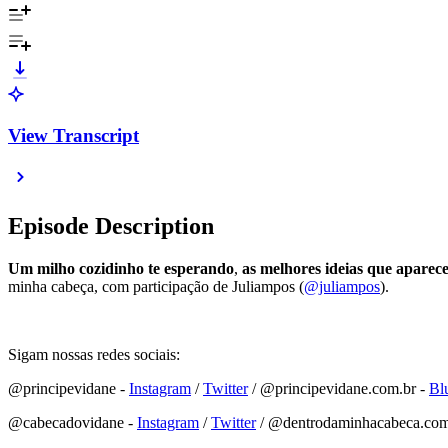
View Transcript
Episode Description
Um milho cozidinho te esperando
,
as melhores ideias que apare
minha cabeça, com participação de Juliampos (
@juliampos
).
Sigam nossas redes sociais:
@principevidane -
⁠⁠⁠⁠⁠⁠⁠⁠⁠⁠⁠⁠⁠⁠⁠⁠⁠⁠⁠⁠⁠⁠⁠⁠⁠⁠⁠⁠⁠⁠⁠⁠⁠⁠⁠⁠⁠⁠⁠⁠⁠⁠⁠⁠⁠⁠⁠⁠⁠⁠⁠⁠⁠⁠Instagram⁠⁠⁠⁠⁠⁠⁠⁠⁠⁠⁠⁠⁠⁠⁠⁠⁠⁠⁠⁠⁠⁠⁠⁠⁠⁠⁠⁠⁠⁠⁠⁠⁠⁠⁠⁠⁠⁠⁠⁠⁠⁠⁠⁠⁠⁠⁠⁠⁠⁠⁠⁠⁠⁠
/
⁠⁠⁠⁠⁠⁠⁠⁠⁠⁠⁠⁠⁠⁠⁠⁠⁠⁠⁠⁠⁠⁠⁠⁠⁠⁠⁠⁠⁠⁠⁠⁠⁠⁠⁠⁠⁠⁠⁠⁠⁠⁠⁠⁠⁠⁠⁠⁠⁠⁠⁠⁠⁠⁠Twitter⁠⁠⁠⁠⁠⁠⁠⁠⁠⁠⁠⁠⁠⁠⁠⁠⁠⁠⁠⁠⁠⁠⁠⁠⁠⁠⁠⁠⁠⁠⁠⁠⁠⁠⁠⁠⁠⁠⁠⁠⁠⁠⁠⁠⁠⁠⁠⁠⁠⁠⁠⁠⁠⁠
/ @principevidane.com.br -
⁠⁠⁠⁠⁠⁠⁠⁠⁠⁠⁠⁠⁠⁠⁠⁠⁠⁠⁠⁠⁠⁠⁠⁠⁠⁠⁠⁠⁠⁠⁠⁠⁠⁠⁠⁠⁠⁠⁠
@cabecadovidane -
⁠⁠⁠⁠⁠⁠⁠⁠⁠⁠⁠⁠⁠⁠⁠⁠⁠⁠⁠⁠⁠⁠⁠⁠⁠⁠⁠⁠⁠⁠⁠⁠⁠⁠⁠⁠⁠⁠⁠⁠⁠⁠⁠⁠⁠⁠⁠⁠⁠⁠⁠⁠⁠⁠Instagram⁠⁠⁠⁠⁠⁠⁠⁠⁠⁠⁠⁠⁠⁠⁠⁠⁠⁠⁠⁠⁠⁠⁠⁠⁠⁠⁠⁠⁠⁠⁠⁠⁠⁠⁠⁠⁠⁠⁠⁠⁠⁠⁠⁠⁠⁠⁠⁠⁠⁠⁠⁠⁠⁠
/
⁠⁠⁠⁠⁠⁠⁠⁠⁠⁠⁠⁠⁠⁠⁠⁠⁠⁠⁠⁠⁠⁠⁠⁠⁠⁠⁠⁠⁠⁠⁠⁠⁠⁠⁠⁠⁠⁠⁠⁠⁠⁠⁠⁠⁠⁠⁠⁠⁠⁠⁠⁠⁠⁠Twitter⁠⁠⁠⁠⁠⁠⁠⁠⁠⁠⁠⁠⁠⁠⁠⁠⁠⁠⁠⁠⁠⁠⁠⁠⁠⁠⁠⁠⁠⁠⁠⁠⁠⁠⁠⁠⁠⁠⁠⁠⁠⁠⁠⁠⁠⁠⁠⁠⁠⁠⁠⁠⁠⁠
/ @dentrodaminhacabeca.com