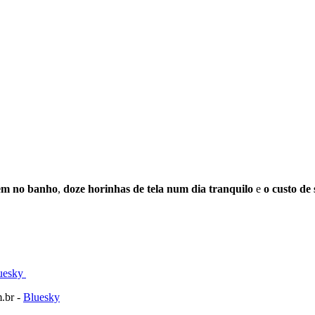
cem no banho
,
doze horinhas de tela num dia tranquilo
e
o custo de
⁠⁠⁠⁠⁠⁠⁠⁠⁠⁠⁠⁠⁠⁠⁠Bluesky ⁠⁠⁠⁠⁠⁠⁠⁠⁠⁠⁠⁠⁠⁠⁠⁠⁠⁠⁠⁠⁠⁠⁠⁠⁠⁠⁠⁠⁠⁠⁠⁠⁠⁠⁠⁠⁠⁠⁠⁠⁠⁠⁠⁠⁠⁠⁠⁠⁠⁠⁠⁠⁠
.br -
⁠⁠⁠⁠⁠⁠⁠⁠⁠⁠⁠⁠⁠⁠⁠⁠⁠⁠⁠⁠⁠⁠⁠⁠⁠⁠⁠⁠⁠⁠⁠⁠⁠⁠⁠⁠⁠⁠⁠⁠⁠⁠⁠⁠⁠⁠⁠⁠⁠⁠⁠⁠⁠⁠Bluesky⁠⁠⁠⁠⁠⁠⁠⁠⁠⁠⁠⁠⁠⁠⁠⁠⁠⁠⁠⁠⁠⁠⁠⁠⁠⁠⁠⁠⁠⁠⁠⁠⁠⁠⁠⁠⁠⁠⁠⁠⁠⁠⁠⁠⁠⁠⁠⁠⁠⁠⁠⁠⁠⁠