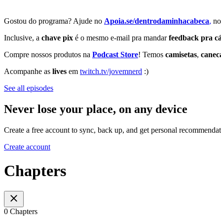
Gostou do programa? Ajude no
⁠⁠⁠⁠⁠⁠⁠⁠⁠⁠Apoia.se/dentrodaminhacabeca
⁠⁠⁠⁠⁠⁠⁠⁠⁠⁠⁠⁠⁠⁠⁠⁠⁠⁠⁠⁠⁠⁠⁠⁠⁠⁠⁠⁠⁠⁠⁠⁠⁠⁠⁠⁠⁠⁠⁠⁠⁠⁠⁠⁠⁠⁠⁠⁠⁠⁠⁠⁠⁠⁠,⁠⁠⁠⁠⁠⁠⁠⁠⁠⁠⁠⁠⁠⁠⁠⁠⁠⁠⁠⁠⁠⁠⁠⁠⁠⁠⁠⁠⁠⁠⁠⁠⁠⁠⁠⁠⁠⁠⁠⁠⁠⁠⁠⁠⁠⁠⁠⁠⁠⁠⁠⁠⁠⁠
n
Inclusive, a
chave pix
é o mesmo e-mail pra mandar
feedback pra c
Compre nossos produtos na
Podcast Store
! Temos
camisetas
,
canec
Acompanhe as
lives
em
⁠⁠⁠⁠⁠⁠⁠⁠⁠⁠⁠twitch.tv/jovemnerd⁠⁠⁠⁠⁠⁠⁠⁠⁠⁠⁠
:)
See all episodes
Never lose your place, on any device
Create a free account to sync, back up, and get personal recommendat
Create account
Chapters
0 Chapters