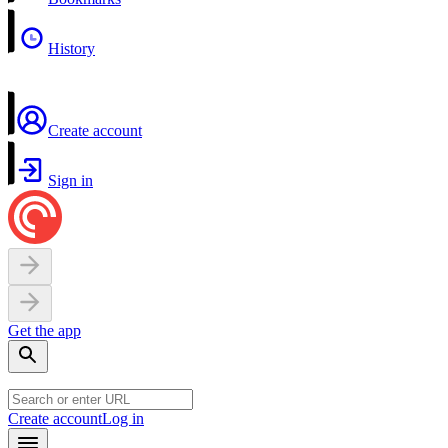
History
Create account
Sign in
Get the app
Create account
Log in