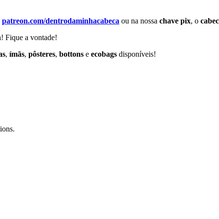
o
patreon.com/dentrodaminhacabeca
ou na nossa
chave pix
, o
cabe
á
! Fique a vontade!
as
,
ímãs
,
pôsteres
,
bottons
e
ecobags
disponíveis!
ions.