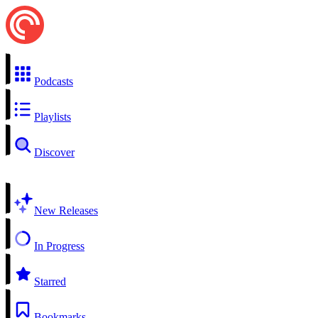
Podcasts
Playlists
Discover
New Releases
In Progress
Starred
Bookmarks