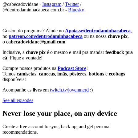
@cabecadovidane -
⁠⁠⁠⁠⁠⁠⁠⁠⁠⁠⁠⁠⁠⁠⁠⁠⁠⁠⁠⁠⁠⁠⁠⁠⁠⁠⁠⁠⁠⁠⁠⁠⁠⁠⁠⁠⁠⁠⁠⁠⁠⁠⁠⁠⁠⁠⁠⁠⁠⁠⁠Instagram⁠⁠⁠⁠⁠⁠⁠⁠⁠⁠⁠⁠⁠⁠⁠⁠⁠⁠⁠⁠⁠⁠⁠⁠⁠⁠⁠⁠⁠⁠⁠⁠⁠⁠⁠⁠⁠⁠⁠⁠⁠⁠⁠⁠⁠⁠⁠⁠⁠⁠⁠
/
⁠⁠⁠⁠⁠⁠⁠⁠⁠⁠⁠⁠⁠⁠⁠⁠⁠⁠⁠⁠⁠⁠⁠⁠⁠⁠⁠⁠⁠⁠⁠⁠⁠⁠⁠⁠⁠⁠⁠⁠⁠⁠⁠⁠⁠⁠⁠⁠⁠⁠⁠Twitter⁠⁠⁠⁠⁠⁠⁠⁠⁠⁠⁠⁠⁠⁠⁠⁠⁠⁠⁠⁠⁠⁠⁠⁠⁠⁠⁠⁠⁠⁠⁠⁠⁠⁠⁠⁠⁠⁠⁠⁠⁠⁠⁠⁠⁠⁠⁠⁠⁠⁠⁠
/
@dentrodaminhacabeca.com.br -
⁠⁠⁠⁠⁠⁠⁠⁠⁠⁠⁠⁠⁠⁠⁠⁠⁠⁠⁠⁠⁠⁠⁠⁠⁠⁠⁠⁠⁠⁠⁠⁠⁠⁠⁠⁠⁠⁠⁠⁠⁠⁠⁠⁠⁠⁠⁠⁠⁠⁠⁠Bluesky⁠⁠⁠⁠⁠⁠⁠⁠⁠⁠⁠⁠⁠⁠⁠⁠⁠⁠⁠⁠⁠⁠⁠⁠⁠⁠⁠⁠⁠⁠⁠⁠⁠⁠⁠⁠⁠⁠⁠⁠⁠⁠⁠⁠⁠⁠⁠⁠⁠⁠⁠
Gostou do programa? Ajude no
⁠⁠⁠⁠⁠⁠⁠⁠⁠⁠Apoia.se/dentrodaminhacabeca
⁠⁠⁠⁠⁠⁠⁠⁠⁠⁠⁠⁠⁠⁠⁠⁠⁠⁠⁠⁠⁠⁠⁠⁠⁠⁠⁠⁠⁠⁠⁠⁠⁠⁠⁠⁠⁠⁠⁠⁠⁠⁠⁠⁠⁠⁠⁠⁠⁠⁠⁠,⁠⁠⁠⁠⁠⁠⁠⁠⁠⁠⁠⁠⁠⁠⁠⁠⁠⁠⁠⁠⁠⁠⁠⁠⁠⁠⁠⁠⁠⁠⁠⁠⁠⁠⁠⁠⁠⁠⁠⁠⁠⁠⁠⁠⁠⁠⁠⁠⁠⁠⁠
no
patreon.com/dentrodaminhacabeca
ou na nossa
chave pix
,
o
cabecadovidane@gmail.com
.
Inclusive, a
chave pix
é o mesmo e-mail pra mandar
feedback pra
cá
! Fique a vontade!
Compre nossos produtos na
Podcast Store
!
Temos
camisetas
,
canecas
,
ímãs
,
pôsteres
,
bottons
e
ecobags
disponíveis!
Acompanhe as
lives
em
⁠⁠⁠⁠⁠⁠⁠⁠twitch.tv/jovemnerd⁠⁠⁠⁠⁠⁠⁠⁠
:)
See all episodes
Never lose your place, on any device
Create a free account to sync, back up, and get personal
recommendations.