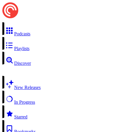
Podcasts
Playlists
Discover
New Releases
In Progress
Starred
Bookmarks