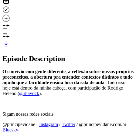
Episode Description
O convívio com gente diferente
,
a reflexão sobre nossos próprios
preconceitos
,
a abertura pra entender contextos distintos
e
tudo
aquilo que a faculdade ensina fora da sala de aula
. Tudo isso
hoje está dentro da minha cabeça, com participação de Rodrigo
Heleno (
@rhavock
).
Sigam nossas redes sociais:
@principevidane -
⁠⁠⁠⁠⁠⁠⁠⁠⁠⁠⁠⁠⁠⁠⁠⁠⁠⁠⁠⁠⁠⁠⁠⁠⁠⁠⁠⁠⁠⁠⁠⁠⁠⁠⁠⁠⁠⁠⁠⁠⁠⁠⁠⁠⁠⁠⁠⁠⁠⁠⁠Instagram⁠⁠⁠⁠⁠⁠⁠⁠⁠⁠⁠⁠⁠⁠⁠⁠⁠⁠⁠⁠⁠⁠⁠⁠⁠⁠⁠⁠⁠⁠⁠⁠⁠⁠⁠⁠⁠⁠⁠⁠⁠⁠⁠⁠⁠⁠⁠⁠⁠⁠⁠
/
⁠⁠⁠⁠⁠⁠⁠⁠⁠⁠⁠⁠⁠⁠⁠⁠⁠⁠⁠⁠⁠⁠⁠⁠⁠⁠⁠⁠⁠⁠⁠⁠⁠⁠⁠⁠⁠⁠⁠⁠⁠⁠⁠⁠⁠⁠⁠⁠⁠⁠⁠Twitter⁠⁠⁠⁠⁠⁠⁠⁠⁠⁠⁠⁠⁠⁠⁠⁠⁠⁠⁠⁠⁠⁠⁠⁠⁠⁠⁠⁠⁠⁠⁠⁠⁠⁠⁠⁠⁠⁠⁠⁠⁠⁠⁠⁠⁠⁠⁠⁠⁠⁠⁠
/ @principevidane.com.br -
⁠⁠⁠⁠⁠⁠⁠⁠⁠⁠⁠⁠⁠⁠⁠⁠⁠⁠⁠⁠⁠⁠⁠⁠⁠⁠⁠⁠⁠⁠⁠⁠⁠⁠⁠⁠⁠⁠⁠⁠⁠⁠⁠⁠⁠⁠⁠⁠⁠⁠⁠Bluesky ⁠⁠⁠⁠⁠⁠⁠⁠⁠⁠⁠⁠⁠⁠⁠⁠⁠⁠⁠⁠⁠⁠⁠⁠⁠⁠⁠⁠⁠⁠⁠⁠⁠⁠⁠⁠⁠⁠⁠⁠⁠⁠⁠⁠⁠⁠⁠⁠⁠⁠