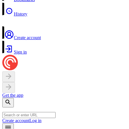
History
Create account
Sign in
Get the app
Create account
Log in