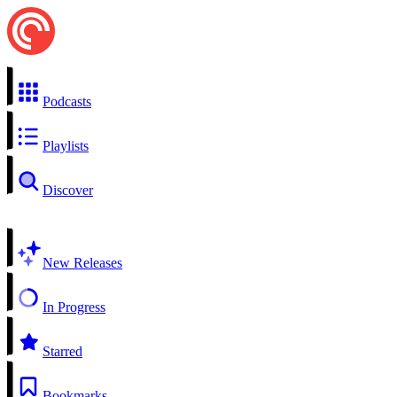
Podcasts
Playlists
Discover
New Releases
In Progress
Starred
Bookmarks