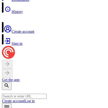
History
Create account
Sign in
Get the app
Create account
Log in