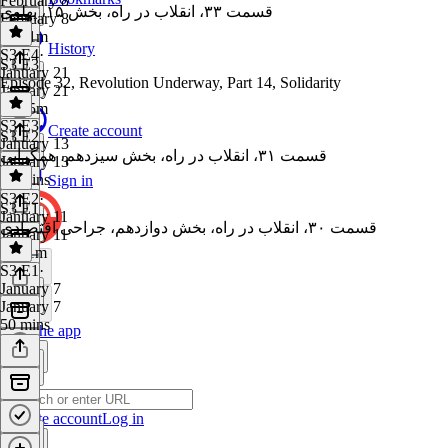
February 8
قسمت ۳۳، انقلاب در راه، بخش ۱۵، پهلوی
February 8
1h 41m
History
S3 E4
·
S3 E3
January 21
Episode 32, Revolution Underway, Part 14, Solidarity
January 21
1h 55m
S3 E3
·
Create account
S3 E2
January 13
قسمت ۳۱، انقلاب در راه، بخش سیزدهم، همگرایی
January 13
29 mins
Sign in
S3 E2
·
S3 E1
January 11
قسمت ۳۰، انقلاب در راه، بخش دوازدهم، جراحی اقتصادی
January 11
1h 11m
S3 E1
·
January 7
January 7
50 mins
Get the app
Create account
Log in