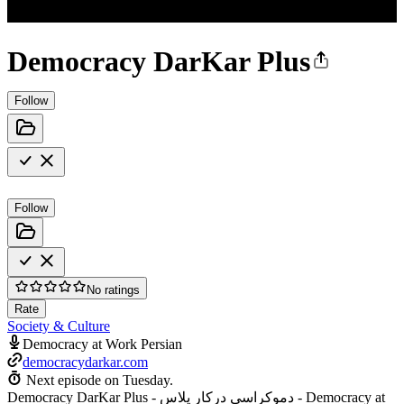
Democracy DarKar Plus
Follow
Follow
No ratings
Rate
Society & Culture
Democracy at Work ‌Persian
democracydarkar.com
Next episode on
Tuesday
.
Democracy DarKar Plus - دموکراسی درکار پلاس - Democracy at