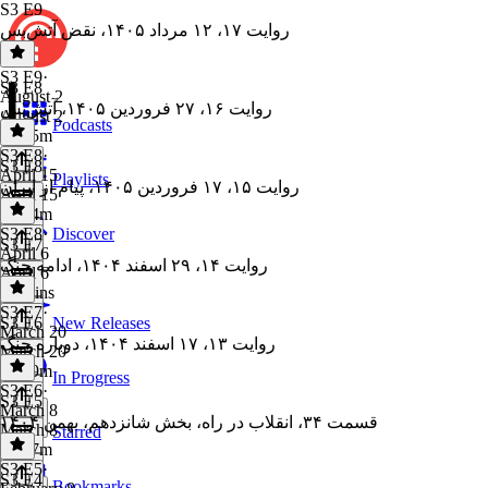
S3 E9
روایت ۱۷، ۱۲ مرداد ۱۴۰۵، نقض آتش‌بس
S3 E9
·
S3 E8
August 2
روایت ۱۶، ۲۷ فروردین ۱۴۰۵، آتش‌بس
August 2
Podcasts
1h 35m
S3 E8
·
S3 E8
April 15
Playlists
روایت ۱۵، ۱۷ فروردین ۱۴۰۵، پیام از ایران
April 15
1h 24m
S3 E8
·
Discover
S3 E7
April 6
روایت ۱۴، ۲۹ اسفند ۱۴۰۴، ادامه جنگ
April 6
40 mins
S3 E7
·
S3 E6
New Releases
March 20
روایت ۱۳، ۱۷ اسفند ۱۴۰۴، دوباره جنگ
March 20
1h 29m
In Progress
S3 E6
·
S3 E5
March 8
قسمت ۳۴، انقلاب در راه، بخش شانزدهم، بهمن ۱۴۰۴
March 8
Starred
1h 27m
S3 E5
·
S3 E4
Bookmarks