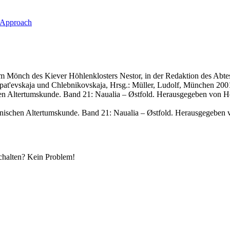
 Approach
m Mönch des Kiever Höhlenklosters Nestor, in der Redaktion des Abtes 
Ipat'evskaja und Chlebnikovskaja, Hrsg.: Müller, Ludolf, München 200
n Altertumskunde. Band 21: Naualia – Østfold. Herausgegeben von Heinr
ischen Altertumskunde. Band 21: Naualia – Østfold. Herausgegeben von
chalten? Kein Problem!