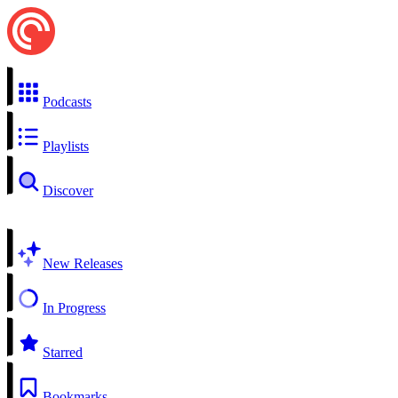
Podcasts
Playlists
Discover
New Releases
In Progress
Starred
Bookmarks