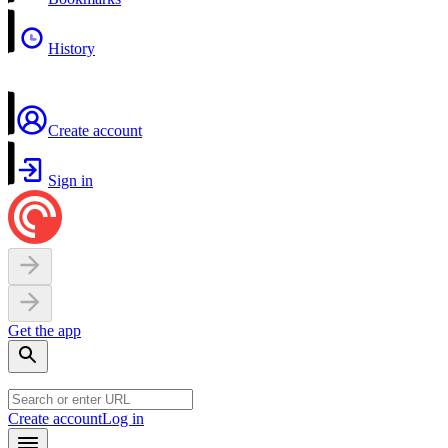
History
Create account
Sign in
Get the app
Create account
Log in