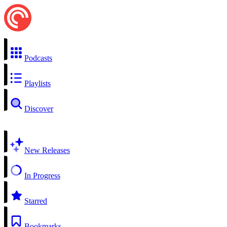
Podcasts
Playlists
Discover
New Releases
In Progress
Starred
Bookmarks