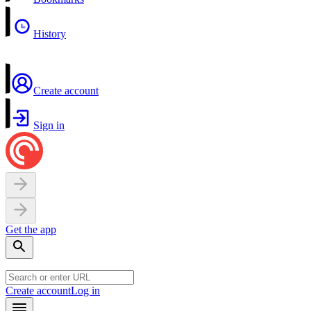
History
Create account
Sign in
Get the app
Create account
Log in