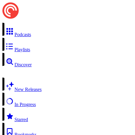
Podcasts
Playlists
Discover
New Releases
In Progress
Starred
Bookmarks