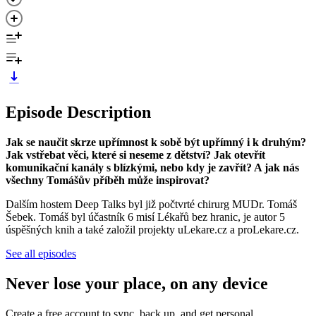
Episode Description
Jak se naučit skrze upřímnost k sobě být upřímný i k druhým?
Jak vstřebat věci, které si neseme z dětství? Jak otevřít
komunikační kanály s blízkými, nebo kdy je zavřít? A jak nás
všechny Tomášův příběh může inspirovat?
Dalším hostem Deep Talks byl již počtvrté chirurg MUDr. Tomáš
Šebek. Tomáš byl účastník 6 misí Lékařů bez hranic, je autor 5
úspěšných knih a také založil projekty uLekare.cz a proLekare.cz.
See all episodes
Never lose your place, on any device
Create a free account to sync, back up, and get personal