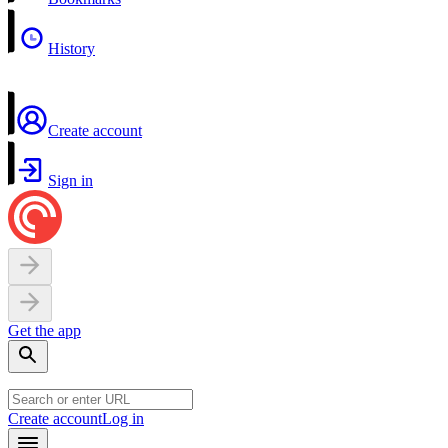
History
Create account
Sign in
Get the app
Create account
Log in