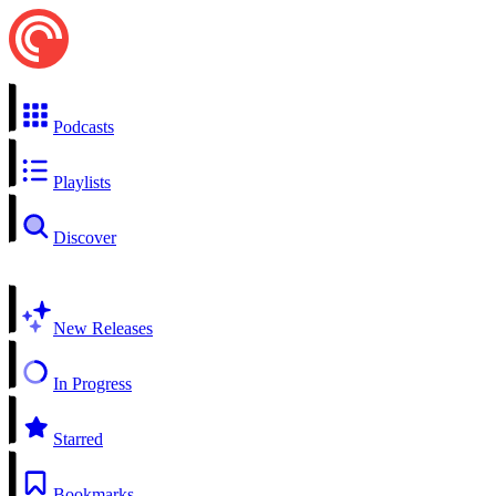
Podcasts
Playlists
Discover
New Releases
In Progress
Starred
Bookmarks