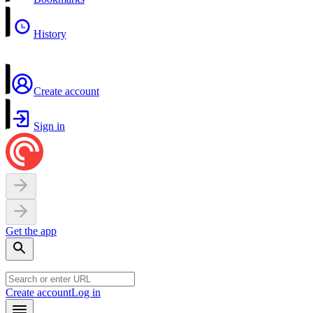
History
Create account
Sign in
Get the app
Create account
Log in