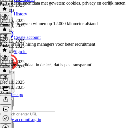
#28 - Recruitmentdata met geweten: cookies, privacy en eerlijk meten
Dec 15, 2025
28 mins
History
E28
·
E27
Dec 15, 2025
#27 - Vertrouwen winnen op 12.000 kilometer afstand
Dec 15, 2025
32 mins
E27
·
Create account
E26
Dec 15, 2025
#26 - Train je hiring managers voor beter recruitment
Dec 15, 2025
32 mins
Sign in
E26
·
E25
Dec 10, 2025
#25 - De kandidaat in de 'cc', dat is pas transparant!
Dec 10, 2025
27 mins
E25
·
Dec 10, 2025
Dec 10, 2025
23 mins
Get the app
Create account
Log in