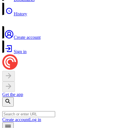
History
Create account
Sign in
Get the app
Create account
Log in