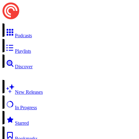
Podcasts
Playlists
Discover
New Releases
In Progress
Starred
Bookmarks