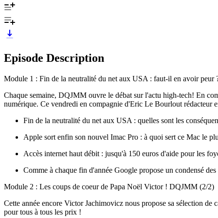
Episode Description
Module 1 : Fin de la neutralité du net aux USA : faut-il en avoir pe
Chaque semaine, DQJMM ouvre le débat sur l'actu high-tech! En compa
numérique. Ce vendredi en compagnie d'Eric Le Bourlout rédacteur en c
Fin de la neutralité du net aux USA : quelles sont les conséquen
Apple sort enfin son nouvel Imac Pro : à quoi sert ce Mac le plus
Accès internet haut débit : jusqu'à 150 euros d'aide pour les foy
Comme à chaque fin d'année Google propose un condensé des rec
Module 2 : Les coups de coeur de Papa Noël Victor ! DQJMM (2/2)
Cette année encore Victor Jachimovicz nous propose sa sélection de c
pour tous à tous les prix !