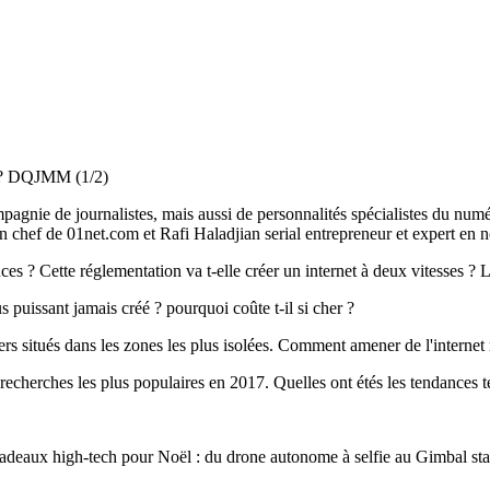
ur ? DQJMM (1/2)
gnie de journalistes, mais aussi de personnalités spécialistes du numé
hef de 01net.com et Rafi Haladjian serial entrepreneur et expert en no
ces ? Cette réglementation va t-elle créer un internet à deux vitesses ? 
 puissant jamais créé ? pourquoi coûte t-il si cher ?
ers situés dans les zones les plus isolées. Comment amener de l'internet r
herches les plus populaires en 2017. Quelles ont étés les tendances te
adeaux high-tech pour Noël : du drone autonome à selfie au Gimbal sta