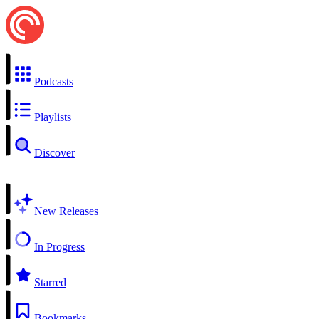
Podcasts
Playlists
Discover
New Releases
In Progress
Starred
Bookmarks