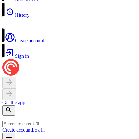
History
Create account
Sign in
Get the app
Create account
Log in