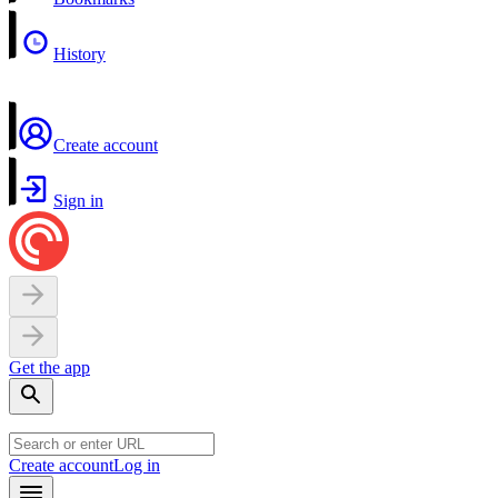
History
Create account
Sign in
Get the app
Create account
Log in