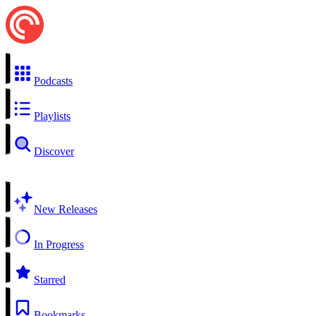
Podcasts
Playlists
Discover
New Releases
In Progress
Starred
Bookmarks