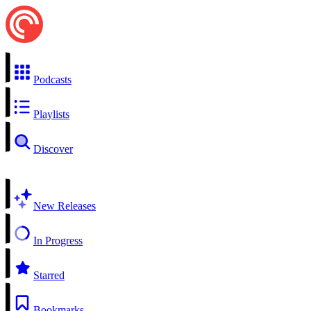
Podcasts
Playlists
Discover
New Releases
In Progress
Starred
Bookmarks