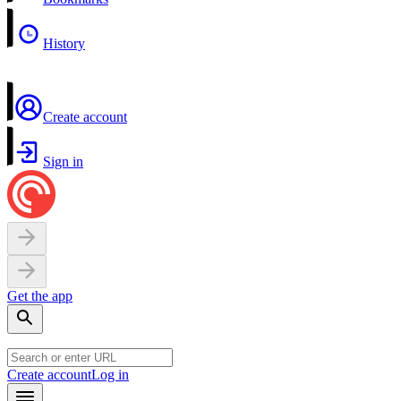
History
Create account
Sign in
Get the app
Create account
Log in