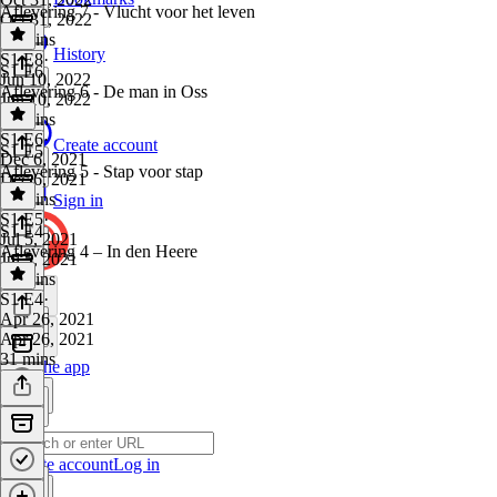
Aflevering 7 - Vlucht voor het leven
Oct 31, 2022
23 mins
History
S1 E8
·
S1 E6
Jun 10, 2022
Aflevering 6 - De man in Oss
Jun 10, 2022
29 mins
S1 E6
·
Create account
S1 E5
Dec 6, 2021
Aflevering 5 - Stap voor stap
Dec 6, 2021
33 mins
Sign in
S1 E5
·
S1 E4
Jul 5, 2021
Aflevering 4 – In den Heere
Jul 5, 2021
28 mins
S1 E4
·
Apr 26, 2021
Apr 26, 2021
31 mins
Get the app
Create account
Log in