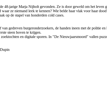
 de 48-jarige Marja Nijholt gevonden. Ze is door geweld om het leve
stad waar ze niemand leek te kennen? Wie belde haar vlak voor haar d
zaak op de stapel van honderden cold cases.
f van gedreven burgeronderzoekers, de handen ineen met de politie en 
rste steen boven te krijgen.
e zoektochten en digitale sporen. In "De Nieuwjaarsmoord" vallen puzz
 Dupin