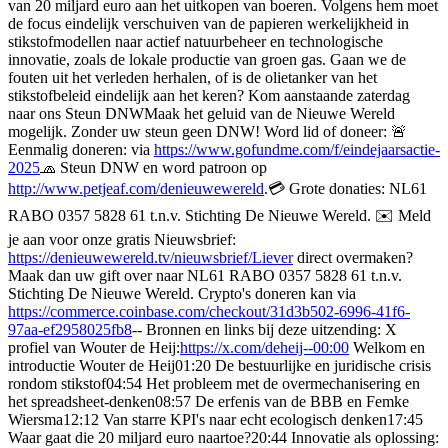
van 20 miljard euro aan het uitkopen van boeren. Volgens hem moet
de focus eindelijk verschuiven van de papieren werkelijkheid in
stikstofmodellen naar actief natuurbeheer en technologische
innovatie, zoals de lokale productie van groen gas. Gaan we de
fouten uit het verleden herhalen, of is de olietanker van het
stikstofbeleid eindelijk aan het keren? Kom aanstaande zaterdag
naar ons Steun DNWMaak het geluid van de Nieuwe Wereld
mogelijk. Zonder uw steun geen DNW! Word lid of doneer: 🚨
Eenmalig doneren: via
https://www.gofundme.com/f/eindejaarsactie-
2025
🧢 Steun DNW en word patroon op
http://www.petjeaf.com/denieuwewereld
.💳 Grote donaties: NL61
RABO 0357 5828 61 t.n.v. Stichting De Nieuwe Wereld. ✉️ Meld
je aan voor onze gratis Nieuwsbrief:
https://denieuwewereld.tv/nieuwsbrief/Liever
direct overmaken?
Maak dan uw gift over naar NL61 RABO 0357 5828 61 t.n.v.
Stichting De Nieuwe Wereld. Crypto's doneren kan via
https://commerce.coinbase.com/checkout/31d3b502-6996-41f6-
97aa-ef2958025fb8
-- Bronnen en links bij deze uitzending: X
profiel van Wouter de Heij:
https://x.com/deheij--00:00
Welkom en
introductie Wouter de Heij01:20 De bestuurlijke en juridische crisis
rondom stikstof04:54 Het probleem met de overmechanisering en
het spreadsheet-denken08:57 De erfenis van de BBB en Femke
Wiersma12:12 Van starre KPI's naar echt ecologisch denken17:45
Waar gaat die 20 miljard euro naartoe?20:44 Innovatie als oplossing: