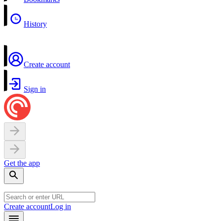
History
Create account
Sign in
Get the app
Create account
Log in