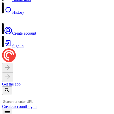
History
Create account
Sign in
Get the app
Create account
Log in