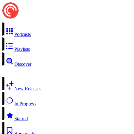
Podcasts
Playlists
Discover
New Releases
In Progress
Starred
Bookmarks