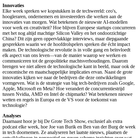
Innovaties
Elke week spreken we kopstukken in de techwereld: ceo's,
hoogleraren, ondernemers en investeerders die werken aan de
innovaties van morgen. Wat betekenen de nieuwste AI-modellen
voor werk en creativiteit? Hoe blijven Europese startups concurreren
met het nog altijd machtige Silicon Valley en het ondoorzichtige
China? Dit zijn geen oppervlakkige interviews, maar diepgaande
gesprekken waarin we de hoofdrolspelers spreken die écht impact
maken. De technologische revolutie is in volle gang en beïnvloedt
elk aspect van ons leven—van de manier waarop we werken en
communiceren tot de geopolitieke machtsverhoudingen. Daarom
brengen we niet alleen de technologische kant in beeld, maar ook de
economische en maatschappelijke implicaties ervan. Naast de grote
innovaties kijken we naar de bedrijven die deze ontwikkelingen
vormgeven. Wat is de strategie van big tech-bedrijven zoals Google,
Apple, Microsoft en Meta? Hoe verandert de concurrentiestrijd
tussen Nvidia, AMD en Intel de chipmarkt? Wat betekenen nieuwe
wetten en regels in Europa en de VS voor de toekomst van
technologie?
Analyses
Daarnaast hoor je bij De Grote Tech Show, exclusief als extra
podcast elke week, hoe Joe van Burik en Ben van der Burg de week
in tech doornemen. Ze analyseren het laatste nieuws, plaatsen de
ontwikkelingen in perspectief en geven scherpe inzichten over wat