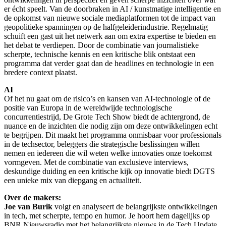
er écht speelt. Van de doorbraken in AI / kunstmatige intelligentie en
de opkomst van nieuwe sociale mediaplatformen tot de impact van
geopolitieke spanningen op de halfgeleiderindustrie. Regelmatig
schuift een gast uit het netwerk aan om extra expertise te bieden en
het debat te verdiepen. Door de combinatie van journalistieke
scherpte, technische kennis en een kritische blik ontstaat een
programma dat verder gaat dan de headlines en technologie in een
bredere context plaatst.
AI
Of het nu gaat om de risico’s en kansen van AI-technologie of de
positie van Europa in de wereldwijde technologische
concurrentiestrijd, De Grote Tech Show biedt de achtergrond, de
nuance en de inzichten die nodig zijn om deze ontwikkelingen echt
te begrijpen. Dit maakt het programma onmisbaar voor professionals
in de techsector, beleggers die strategische beslissingen willen
nemen en iedereen die wil weten welke innovaties onze toekomst
vormgeven. Met de combinatie van exclusieve interviews,
deskundige duiding en een kritische kijk op innovatie biedt DGTS
een unieke mix van diepgang en actualiteit.
Over de makers:
Joe van Burik
volgt en analyseert de belangrijkste ontwikkelingen
in tech, met scherpte, tempo en humor. Je hoort hem dagelijks op
BNR Nieuwsradio met het belangrijkste nieuws in de Tech Update