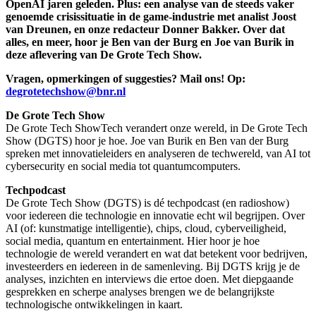
OpenAI jaren geleden. Plus: een analyse van de steeds vaker
genoemde crisissituatie in de game-industrie met analist Joost
van Dreunen, en onze redacteur Donner Bakker. Over dat
alles, en meer, hoor je Ben van der Burg en Joe van Burik in
deze aflevering van De Grote Tech Show.
Vragen, opmerkingen of suggesties? Mail ons! Op:
degrotetechshow@bnr.nl
De Grote Tech Show
De Grote Tech ShowTech verandert onze wereld, in De Grote Tech
Show (DGTS) hoor je hoe. Joe van Burik en Ben van der Burg
spreken met innovatieleiders en analyseren de techwereld, van AI tot
cybersecurity en social media tot quantumcomputers.
Techpodcast
De Grote Tech Show (DGTS) is dé techpodcast (en radioshow)
voor iedereen die technologie en innovatie echt wil begrijpen. Over
AI (of: kunstmatige intelligentie), chips, cloud, cyberveiligheid,
social media, quantum en entertainment. Hier hoor je hoe
technologie de wereld verandert en wat dat betekent voor bedrijven,
investeerders en iedereen in de samenleving. Bij DGTS krijg je de
analyses, inzichten en interviews die ertoe doen. Met diepgaande
gesprekken en scherpe analyses brengen we de belangrijkste
technologische ontwikkelingen in kaart.