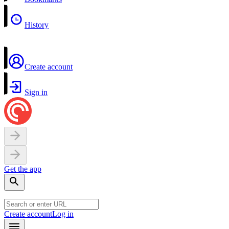
History
Create account
Sign in
Get the app
Create account
Log in