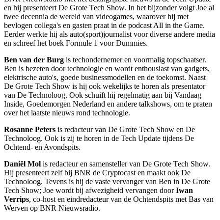
en hij presenteert De Grote Tech Show. In het bijzonder volgt Joe al
twee decennia de wereld van videogames, waarover hij met
bevlogen collega's en gasten praat in de podcast All in the Game.
Eerder werkte hij als auto(sport)journalist voor diverse andere media
en schreef het boek Formule 1 voor Dummies.
Ben van der Burg
is techondernemer en voormalig topschaatser.
Ben is bezeten door technologie en wordt enthousiast van gadgets,
elektrische auto's, goede businessmodellen en de toekomst. Naast
De Grote Tech Show is hij ook wekelijks te horen als presentator
van De Technoloog. Ook schuift hij regelmatig aan bij Vandaag
Inside, Goedemorgen Nederland en andere talkshows, om te praten
over het laatste nieuws rond technologie.
Rosanne Peters
is redacteur van De Grote Tech Show en De
Technoloog. Ook is zij te horen in de Tech Update tijdens De
Ochtend- en Avondspits.
Daniël Mol
is redacteur en samensteller van De Grote Tech Show.
Hij presenteert zelf bij BNR de Cryptocast en maakt ook De
Technoloog. Tevens is hij de vaste vervanger van Ben in De Grote
Tech Show; Joe wordt bij afwezigheid vervangen door
Iwan
Verrips
, co-host en eindredacteur van de Ochtendspits met Bas van
Werven op BNR Nieuwsradio.