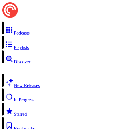
Podcasts
Playlists
Discover
New Releases
In Progress
Starred
Bookmarks