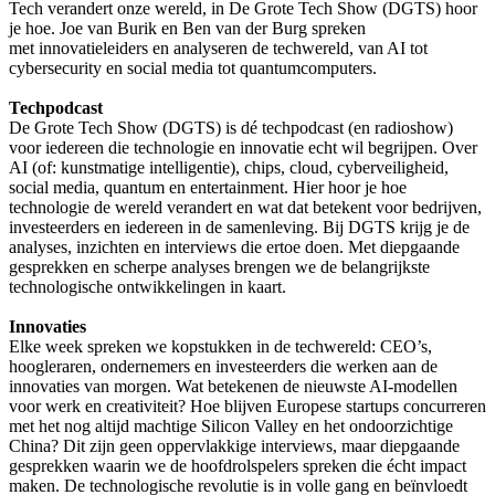
Tech verandert onze wereld, in De Grote Tech Show (DGTS) hoor
je hoe. Joe van Burik en Ben van der Burg spreken
met innovatieleiders en analyseren de techwereld, van AI tot
cybersecurity en social media tot quantumcomputers.
Techpodcast
De Grote Tech Show (DGTS) is dé techpodcast (en radioshow)
voor iedereen die technologie en innovatie echt wil begrijpen. Over
AI (of: kunstmatige intelligentie), chips, cloud, cyberveiligheid,
social media, quantum en entertainment. Hier hoor je hoe
technologie de wereld verandert en wat dat betekent voor bedrijven,
investeerders en iedereen in de samenleving. Bij DGTS krijg je de
analyses, inzichten en interviews die ertoe doen. Met diepgaande
gesprekken en scherpe analyses brengen we de belangrijkste
technologische ontwikkelingen in kaart.
Innovaties
Elke week spreken we kopstukken in de techwereld: CEO’s,
hoogleraren, ondernemers en investeerders die werken aan de
innovaties van morgen. Wat betekenen de nieuwste AI-modellen
voor werk en creativiteit? Hoe blijven Europese startups concurreren
met het nog altijd machtige Silicon Valley en het ondoorzichtige
China? Dit zijn geen oppervlakkige interviews, maar diepgaande
gesprekken waarin we de hoofdrolspelers spreken die écht impact
maken. De technologische revolutie is in volle gang en beïnvloedt