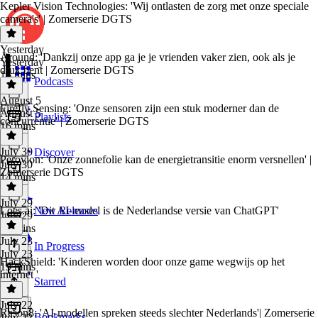
Kepler Vision Technologies: 'Wij ontlasten de zorg met onze speciale
camera's' | Zomerserie DGTS
Yesterday
Around: 'Dankzij onze app ga je je vrienden vaker zien, ook als je
Yesterday
druk bent | Zomerserie DGTS
16 mins
Podcasts
August 5
Firefly Sensing: 'Onze sensoren zijn een stuk moderner dan de
August 5
Playlists
concurrentie' | Zomerserie DGTS
16 mins
July 30
Discover
Perovion: 'Onze zonnefolie kan de energietransitie enorm versnellen' |
July 30
Zomerserie DGTS
14 mins
July 29
Loes.ai: 'Dit AI-model is de Nederlandse versie van ChatGPT'
New Releases
July 29
15 mins
July 23
In Progress
July 23
HackShield: 'Kinderen worden door onze game wegwijs op het
19 mins
internet '
Starred
July 22
Reson8: 'AI-modellen spreken steeds slechter Nederlands'| Zomerserie
Bookmarks
July 22