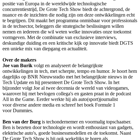
positie van Europa in de wereldwijde technologische
concurrentiestrijd, De Grote Tech Show biedt de achtergrond, de
nuance en de inzichten die nodig zijn om deze ontwikkelingen echt
te begrijpen. Dit maakt het programma onmisbaar voor professionals
in de techsector, beleggers die strategische beslissingen willen
nemen en iedereen die wil weten welke innovaties onze toekomst
vormgeven. Met de combinatie van exclusieve interviews,
deskundige duiding en een kritische kijk op innovatie biedt DGTS
een unieke mix van diepgang en actualiteit.
Over de makers
Joe van Burik
volgt en analyseert de belangrijkste
ontwikkelingen in tech, met scherpte, tempo en humor. Je hoort hem
dagelijks op BNR Nieuwsradio met het belangrijkste nieuws in de
Tech Update en hij presenteert De Grote Tech Show. In het
bijzonder volgt Joe al twee decennia de wereld van videogames,
waarover hij met bevlogen collega's en gasten praat in de podcast
All in the Game. Eerder werkte hij als auto(sport)journalist
voor diverse andere media en schreef het boek Formule 1
voor Dummies.
Ben van der Burg
is techondernemer en voormalig topschaatser.
Ben is bezeten door technologie en wordt enthousiast van gadgets,
elektrische auto's, goede businessmodellen en de toekomst. Naast
De Grote Tech Show is hij ook wekelijks te horen als