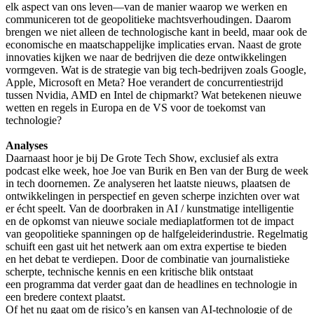
elk aspect van ons leven—van de manier waarop we werken en
communiceren tot de geopolitieke machtsverhoudingen. Daarom
brengen we niet alleen de technologische kant in beeld, maar ook de
economische en maatschappelijke implicaties ervan. Naast de grote
innovaties kijken we naar de bedrijven die deze ontwikkelingen
vormgeven. Wat is de strategie van big tech-bedrijven zoals Google,
Apple, Microsoft en Meta? Hoe verandert de concurrentiestrijd
tussen Nvidia, AMD en Intel de chipmarkt? Wat betekenen nieuwe
wetten en regels in Europa en de VS voor de toekomst van
technologie?
Analyses
Daarnaast hoor je bij De Grote Tech Show, exclusief als extra
podcast elke week, hoe Joe van Burik en Ben van der Burg de week
in tech doornemen. Ze analyseren het laatste nieuws, plaatsen de
ontwikkelingen in perspectief en geven scherpe inzichten over wat
er écht speelt. Van de doorbraken in AI / kunstmatige intelligentie
en de opkomst van nieuwe sociale mediaplatformen tot de impact
van geopolitieke spanningen op de halfgeleiderindustrie. Regelmatig
schuift een gast uit het netwerk aan om extra expertise te bieden
en het debat te verdiepen. Door de combinatie van journalistieke
scherpte, technische kennis en een kritische blik ontstaat
een programma dat verder gaat dan de headlines en technologie in
een bredere context plaatst.
Of het nu gaat om de risico’s en kansen van AI-technologie of de