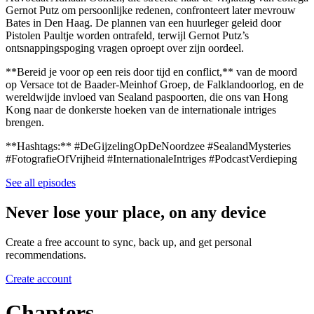
Gernot Putz om persoonlijke redenen, confronteert later mevrouw
Bates in Den Haag. De plannen van een huurleger geleid door
Pistolen Paultje worden ontrafeld, terwijl Gernot Putz’s
ontsnappingspoging vragen oproept over zijn oordeel.
**Bereid je voor op een reis door tijd en conflict,** van de moord
op Versace tot de Baader-Meinhof Groep, de Falklandoorlog, en de
wereldwijde invloed van Sealand paspoorten, die ons van Hong
Kong naar de donkerste hoeken van de internationale intriges
brengen.
**Hashtags:** #DeGijzelingOpDeNoordzee #SealandMysteries
#FotografieOfVrijheid #InternationaleIntriges #PodcastVerdieping
See all episodes
Never lose your place, on any device
Create a free account to sync, back up, and get personal
recommendations.
Create account
Chapters