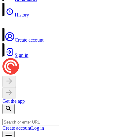
History
Create account
Sign in
Get the app
Create account
Log in