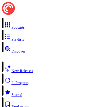
Podcasts
Playlists
Discover
New Releases
In Progress
Starred
Bookmarks