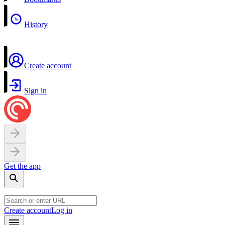
History
Create account
Sign in
Get the app
Create account
Log in