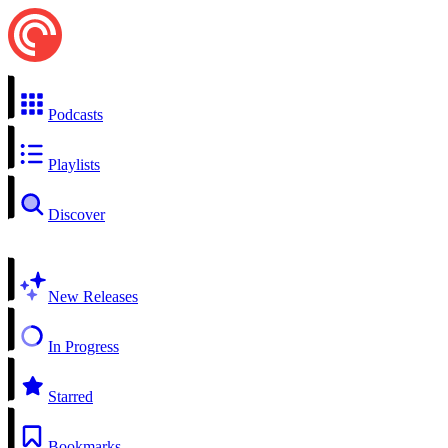
Podcasts
Playlists
Discover
New Releases
In Progress
Starred
Bookmarks