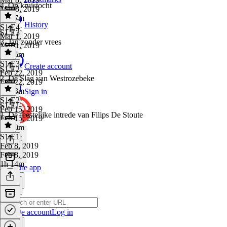
4. Op kruistocht
Mar 8, 2019
1h 37m
History
S1 E4
·
S1 E3
Mar 1, 2019
3. Jan zonder vrees
Mar 1, 2019
1h 15m
S1 E3
·
Create account
S1 E2
Feb 22, 2019
2. De Slag van Westrozebeke
Feb 22, 2019
1h 23m
Sign in
S1 E2
·
S1 E1
Feb 15, 2019
1. De feestelijke intrede van Filips De Stoute
Feb 15, 2019
1h 20m
S1 E1
·
Feb 8, 2019
Feb 8, 2019
1h 14m
Get the app
Create account
Log in