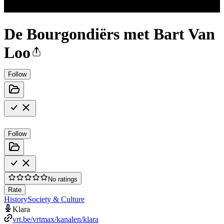
De Bourgondiërs met Bart Van
Loo
Follow
Follow
No ratings
Rate
History
Society & Culture
Klara
vrt.be/vrtmax/kanalen/klara