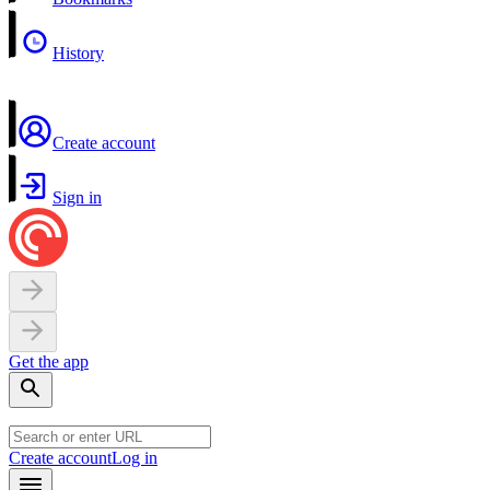
History
Create account
Sign in
Get the app
Create account
Log in