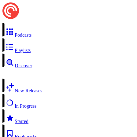
Podcasts
Playlists
Discover
New Releases
In Progress
Starred
Bookmarks