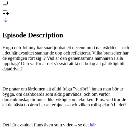
Episode Description
Hugo och Johnny har snart jobbat ett decennium i datavärlden – och
i det här avsnittet stannar de upp och reflekterar. Vilka branscher har
de egentligen rört sig i? Vad är den gemensamma nämnaren i alla
uppdrag? Och varför är det så svårt att få ett bolag att på riktigt bli
datadrivet?
De pratar om lärdomen att alltid fråga "varför?" innan man börjar
bygga, om dashboards som aldrig används, och om varför
domänkunskap är minst lika viktigt som tekniken. Plus: vad tror de
att de nästa tio åren har att erbjuda – och vilken roll spelar AI i det?
Det här avsnittet finns även som video – se det
här
.