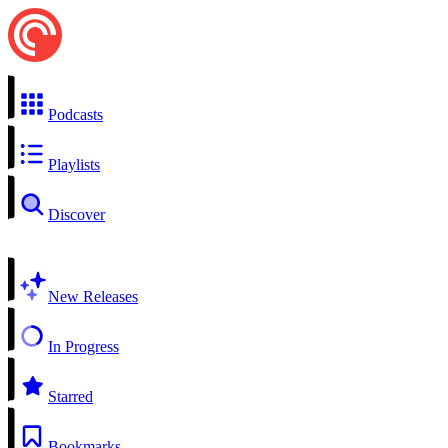
Podcasts
Playlists
Discover
New Releases
In Progress
Starred
Bookmarks