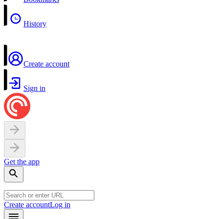
History
Create account
Sign in
Get the app
Create account
Log in