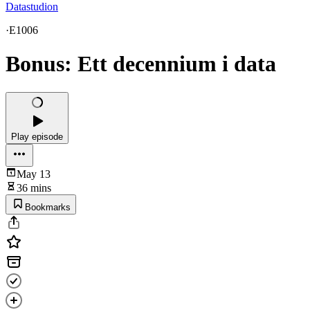
Datastudion
·
E1006
Bonus: Ett decennium i data
Play episode
May 13
36 mins
Bookmarks