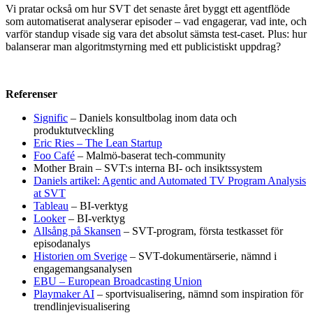
Vi pratar också om hur SVT det senaste året byggt ett agentflöde
som automatiserat analyserar episoder – vad engagerar, vad inte, och
varför standup visade sig vara det absolut sämsta test-caset. Plus: hur
balanserar man algoritmstyrning med ett publicistiskt uppdrag?
Referenser
Signific
– Daniels konsultbolag inom data och
produktutveckling
Eric Ries – The Lean Startup
Foo Café
– Malmö-baserat tech-community
Mother Brain – SVT:s interna BI- och insiktssystem
Daniels artikel: Agentic and Automated TV Program Analysis
at SVT
Tableau
– BI-verktyg
Looker
– BI-verktyg
Allsång på Skansen
– SVT-program, första testkasset för
episodanalys
Historien om Sverige
– SVT-dokumentärserie, nämnd i
engagemangsanalysen
EBU – European Broadcasting Union
Playmaker AI
– sportvisualisering, nämnd som inspiration för
trendlinjevisualisering