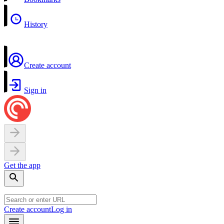
History
Create account
Sign in
Get the app
Create account
Log in