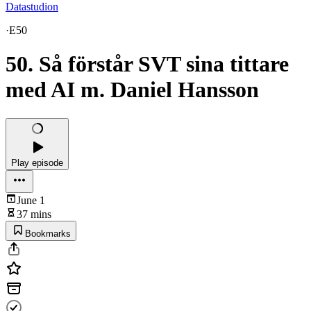
Datastudion
·
E50
50. Så förstår SVT sina tittare
med AI m. Daniel Hansson
Play episode
June 1
37 mins
Bookmarks