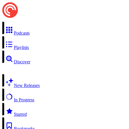
Podcasts
Playlists
Discover
New Releases
In Progress
Starred
Bookmarks